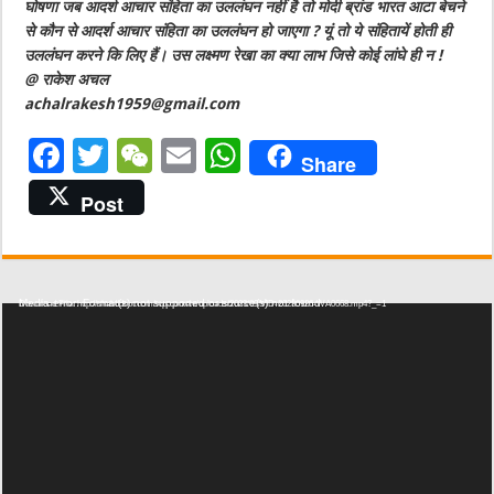
घोषणा जब आदर्श आचार संहिता का उललंघन नहीं है तो मोदी ब्रांड भारत आटा बेचने
से कौन से आदर्श आचार संहिता का उललंघन हो जाएगा ? यूं तो ये संहितायें होती ही
उललंघन करने कि लिए हैं। उस लक्ष्मण रेखा का क्या लाभ जिसे कोई लांघे ही न !
@ राकेश अचल
achalrakesh1959@gmail.com
F
T
W
E
W
Share
a
w
e
m
h
Post
c
it
C
ai
at
e
te
h
l
s
b
r
at
A
Video Player
Media error: Format(s) not supported or source(s) not found
Download File: http://shabddoot.com/wp-content/uploads/2023/09/VID-20230926-WA0668.mp4?_=1
o
p
o
p
k