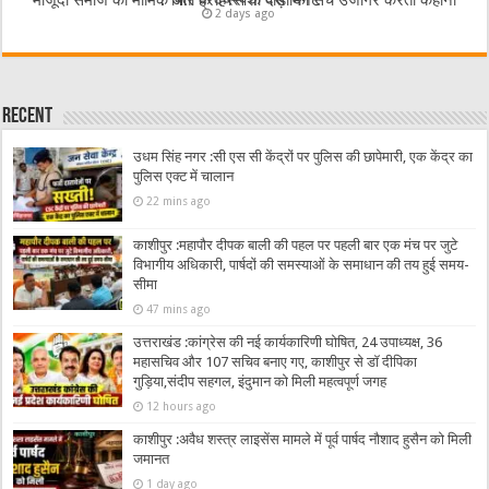
मौजूदा समाज का मार्मिक और ह्रदयस्पर्शी पीड़ा का सच उजागर करती कहानी :”पिता के हिस्से के दस मिनट”
2 days ago
Recent
उधम सिंह नगर :सी एस सी केंद्रों पर पुलिस की छापेमारी, एक केंद्र का
पुलिस एक्ट में चालान
22 mins ago
काशीपुर :महापौर दीपक बाली की पहल पर पहली बार एक मंच पर जुटे
विभागीय अधिकारी, पार्षदों की समस्याओं के समाधान की तय हुई समय-
सीमा
47 mins ago
उत्तराखंड :कांग्रेस की नई कार्यकारिणी घोषित, 24 उपाध्यक्ष, 36
महासचिव और 107 सचिव बनाए गए, काशीपुर से डॉ दीपिका
गुड़िया,संदीप सहगल, इंदुमान को मिली महत्वपूर्ण जगह
12 hours ago
काशीपुर :अवैध शस्त्र लाइसेंस मामले में पूर्व पार्षद नौशाद हुसैन को मिली
जमानत
1 day ago