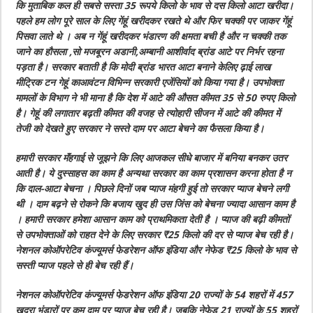
कि मुताबिक कल ही सबसे सस्ता 35 रूपये किलो के भाव से दस किलो आटा खरीदा।
पहले हम लोग पूरे साल के लिए गेंहूं खरीदकर रखते थे और फिर चक्की पर जाकर गेंहूं
पिसवा लाते थे । अब न गेंहूं खरीदकर भंडारण की क्षमता बची है और न चक्की तक
जाने का हौसला ,सो मजबूरन अडानी,अम्बानी आशीर्वाद ब्रांड आटे पर निर्भर रहना
पड़ता है। सरकार बताती है कि मोदी ब्रांड भारत आटा बनाने केलिए ढ़ाई लाख
मीट्रिक टन गेहूं काआवंटन विभिन्न सरकारी एजेंसियों को किया गया है। उपभोक्ता
मामलों के विभाग ने भी माना है कि देश में आटे की औसत कीमत 35 से 50 रुपए किलो
है। गेहूं की लगातार बढ़ती कीमत की वजह से त्योहारी सीजन में आटे की कीमत में
तेजी को देखते हुए सरकार ने सस्ते दाम पर आटा बेचने का फैसला किया है।
हमारी सरकार मॅंहगाई से जूझने कि लिए आजकल सीधे बाजार में बनिया बनकर उतर
आती है। ये दुस्साहस का काम है अन्यथा सरकार का काम प्रशासन करना होता है न
कि दाल-आटा बेचना । पिछले दिनों जब प्याज मंहगी हुई तो सरकार प्याज बेचने लगी
थी । दाम बढ़ने से रोकने कि बजाय खुद ही उस जिंस को बेचना ज्यादा आसान काम है
। हमारी सरकार हमेशा आसान काम को प्राथमिकता देती है । प्याज की बढ़ी कीमतों
से उपभोक्ताओं को राहत देने के लिए सरकार ₹25 किलो की दर से प्याज बेच रही है।
नेशनल कोऑपरेटिव कंज्यूमर्स फेडरेशन ऑफ इंडिया और नेफेड ₹25 किलो के भाव से
सस्ती प्याज पहले से ही बेच रही हैं।
नेशनल कोऑपरेटिव कंज्यूमर्स फेडरेशन ऑफ इंडिया 20 राज्यों के 54 शहरों में 457
खुदरा भंडारों पर कम दाम पर प्याज बेच रही है। जबकि नेफेड 21 राज्यों के 55 शहरों