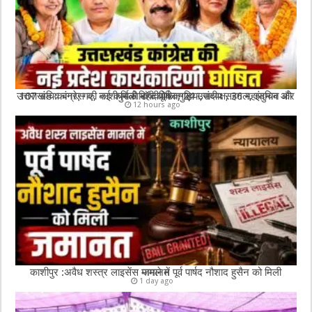
उत्तराखंड :कांग्रेस की नई कार्यकारिणी घोषित, 24 उपाध्यक्ष, 36 महासचिव और 107 सचिव बनाए गए, काशीपुर से डॉ दीपिका गुड़िया,संदीप सहगल, इंदुमान को मिली महत्वपूर्ण जगह
12 hours ago
काशीपुर :अवैध शस्त्र लाइसेंस मामले में पूर्व पार्षद नौशाद हुसैन को मिली जमानत
1 day ago