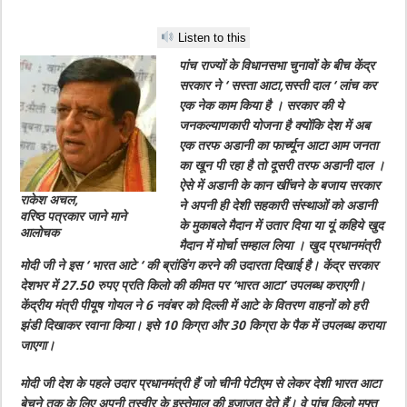
Listen to this
पांच राज्यों के विधानसभा चुनावों के बीच केंद्र
सरकार ने ‘ सस्ता आटा,सस्ती दाल ‘ लांच कर
एक नेक काम किया है । सरकार की ये
जनकल्याणकारी योजना है क्योंकि देश में अब
एक तरफ अडानी का फार्च्यून आटा आम जनता
का खून पी रहा है तो दूसरी तरफ अडानी दाल ।
ऐसे में अडानी के कान खींचने के बजाय सरकार
राकेश अचल,
ने अपनी ही देशी सहकारी संस्थाओं को अडानी
वरिष्ठ पत्रकार जाने माने
के मुकाबले मैदान में उतार दिया या यूं कहिये खुद
आलोचक
मैदान में मोर्चा सम्हाल लिया । खुद प्रधानमंत्री
मोदी जी ने इस ‘ भारत आटे ‘ की ब्रांडिंग करने की उदारता दिखाई है। केंद्र सरकार
देशभर में 27.50 रुपए प्रति किलो की कीमत पर ‘भारत आटा’ उपलब्ध कराएगी।
केंद्रीय मंत्री पीयूष गोयल ने 6 नवंबर को दिल्ली में आटे के वितरण वाहनों को हरी
झंडी दिखाकर रवाना किया। इसे 10 किग्रा और 30 किग्रा के पैक में उपलब्ध कराया
जाएगा।
मोदी जी देश के पहले उदार प्रधानमंत्री हैं जो चीनी पेटीएम से लेकर देशी भारत आटा
बेचने तक के लिए अपनी तस्वीर के इस्तेमाल की इजाजत देते हैं। वे पांच किलो मुफ्त