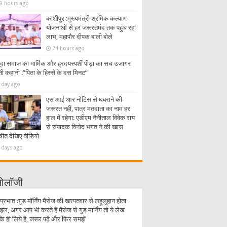
9 hours ago
काशीपुर :मुख्यमंत्री श्रमिक कल्याण
योजनाओं से हर जरूरतमंद तक पहुंच रहा
लाभ, महापौर दीपक बाली बोले
24 hours ago
ूदा समाज का मार्मिक और ह्रदयस्पर्शी पीड़ा का सच उजागर
ी कहानी :”पिता के हिस्से के दस मिनट”
 day ago
एस आई आर नोटिस से घबराने की
जरूरत नहीं, पात्र मतदाता का नाम हर
हाल में रहेगा: एडीएम नैनीताल विवेक राय
से संपादक विनोद भगत ने की खास
चीत देखिए वीडियो
 days ago
्नोलॉजी
प्रभात :गुड मॉर्निंग मैसेज की खरपतवार से लहूलुहान होता
इल, अगर आप भी करते हैं मैसेज से गुड मार्निंग तो ये लेख
 ही लिये है, जरूर पढ़ें और फिर समझें