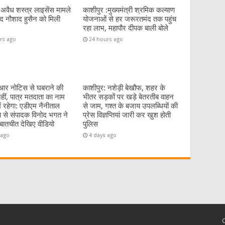
:अवैध शस्त्र लाइसेंस मामले
काशीपुर :मुख्यमंत्री श्रमिक कल्याण
पार्षद नौशाद हुसैन को मिली
योजनाओं से हर जरूरतमंद तक पहुंच
रहा लाभ, महापौर दीपक बाली बोले
rs ago
24 hours ago
र नोटिस से घबराने की
काशीपुर: नशेड़ी बेखौफ, शहर के
ीं, पात्र मतदाता का नाम
भीतर सड़कों पर खड़े बेतरतीब वाहन
ें रहेगा: एडीएम नैनीताल
से जाम, गश्त के बजाय उपलब्धियों की
य से संपादक विनोद भगत ने
प्रेस विज्ञप्तियां जारी कर खुश होती
ातचीत देखिए वीडियो
पुलिस
 ago
4 days ago