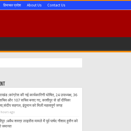
हिमाचल प्रदेश
About Us
Contact Us
ent
राखंड :कांग्रेस की नई कार्यकारिणी घोषित, 24 उपाध्यक्ष, 36
सचिव और 107 सचिव बनाए गए, काशीपुर से डॉ दीपिका
िया,संदीप सहगल, इंदुमान को मिली महत्वपूर्ण जगह
 hours ago
पुर :अवैध शस्त्र लाइसेंस मामले में पूर्व पार्षद नौशाद हुसैन को
ी जमानत