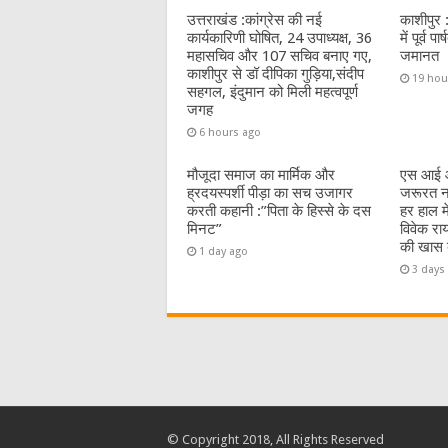
उत्तराखंड :कांग्रेस की नई
काशीपुर 
कार्यकारिणी घोषित, 24 उपाध्यक्ष, 36
में पूर्व 
महासचिव और 107 सचिव बनाए गए,
जमानत
काशीपुर से डॉ दीपिका गुड़िया,संदीप
19 hou
सहगल, इंदुमान को मिली महत्वपूर्ण
जगह
6 hours ago
मौजूदा समाज का मार्मिक और
एस आई आ
ह्रदयस्पर्शी पीड़ा का सच उजागर
जरूरत नह
करती कहानी :”पिता के हिस्से के दस
हर हाल म
मिनट”
विवेक रा
की खास ब
1 day ago
3 days
© Copyright 2018, All Rights Reserved