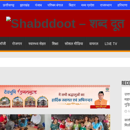
छत्तीसगढ़
झारखंड
पंजाब
पश्चिम बंगाल
बिहार
मध्य प्रदेश
राजस्थान
हरियाणा
ोलॉजी
रोजगार
स्वास्थ्य सेहत
शिक्षा
सोशल मीडिया
वायरल
LIVE TV
Rec
उत्त
महा
गुड़
6
काशी
मिल