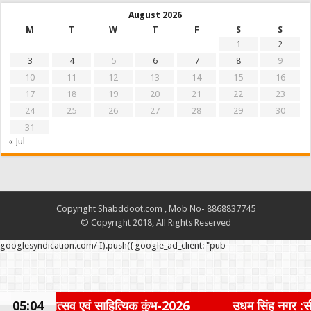
August 2026
M
T
W
T
F
S
S
1
2
3
4
5
6
7
8
9
10
11
12
13
14
15
16
17
18
19
20
21
22
23
24
25
26
27
28
29
30
31
« Jul
Copyright Shabddoot.com , Mob No- 8868837745
© Copyright 2018, All Rights Reserved
googlesyndication.com/ I).push({ google_ad_client: "pub-
साहित्यिक कुंभ-2026
05:04
उधम सिंह नगर :सी एस सी केंद्रों पर पुलिस 