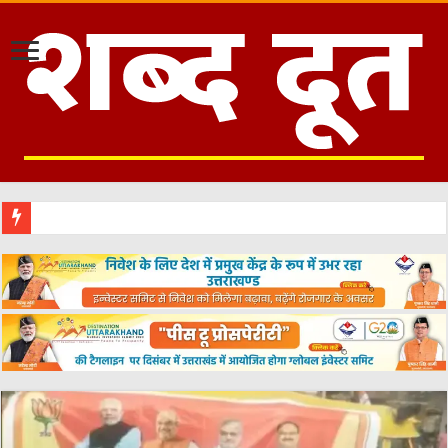
काशीपुर :महापौर दीपक बाली