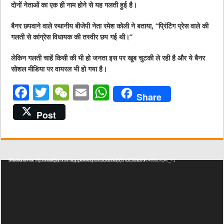
दोनों नेताओं का एक ही नाम होने से यह गलती हुई है।
बैनर छपवाने वाले स्थानीय बीजेपी नेता रमेश कोली ने बताया, “प्रिंटिंग प्रेस वाले की
गलती से कांग्रेस विधायक की तस्वीर छप गई थी।”
लेकिन गलती चाहें किसी की भी हो जनता इस पर खूब चुटकी ले रही है और ये बैनर
सोशल मीडिया पर वायरल भी हो गया है।
F
T
W
E
W
Share
a
w
e
m
h
Post
c
it
C
ai
at
e
te
h
l
s
b
r
at
A
Video Player
Media error: Format(s) not supported or source(s) not found
Download File: http://shabddoot.com/wp-content/uploads/2023/09/VID-20230926-WA0668.mp4?_=1
o
p
o
p
k