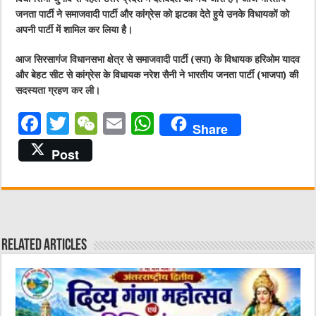
जनता पार्टी ने समाजवादी पार्टी और कांग्रेस को झटका देते हुये उनके विधायकों को
अपनी पार्टी में शामिल कर लिया है।
आज सिरसागंज विधानसभा क्षेत्र से समाजवादी पार्टी (सपा) के विधायक हरिओम यादव
और बेहट सीट से कांग्रेस के विधायक नरेश सैनी ने भारतीय जनता पार्टी (भाजपा) की
सदस्यता ग्रहण कर ली।
F
T
W
E
W
Share
a
w
e
m
h
Post
c
it
C
ai
at
e
te
h
l
s
b
r
at
A
o
p
Related Articles
o
p
k