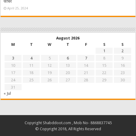
फीचर
April 25, 2024
August 2026
M
T
W
T
F
S
S
1
2
3
4
5
6
7
8
9
10
11
12
13
14
15
16
17
18
19
20
21
22
23
24
25
26
27
28
29
30
31
« Jul
Copyright Shabddoot.com , Mob No- 8868837745
© Copyright 2018, All Rights Reserved