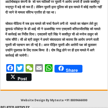
आटोमोबाइल कंपनी के शो रूम मालिकों पर युवती ने आरोप लगाये हैं उसके काशीपुर
रुद्रपुर में बड़े शो रूम हैं। लेकिन युवती द्वारा पुलिस को इस मामले में कोई तहरीर नहीं
दी जाने से मामला संदिग्ध प्रतीत हो रहा था।
सोशल मीडिया में जब इस मामले की चर्चा फैलने लगी तो मामले का संज्ञान लेते हुए
कुमाऊं परिक्षेत्र के डी आई जी ने ऊधमसिंह नगर एसएसपी बरिंदरजीतसिंह को मामले
में कार्रवाई का निर्देश दिया। एसएसपी श्री सिंह ने काशीपुर सी ओ मनोज ठाकुर को
जांच सौंपी। सी ओ श्री ठाकुर ने हमारे संवाददाता को बताया कि आरोप लगाने वाली
युवती की पहचान कर ली गई है। आज पीड़ित युवती और आरोपी पक्ष को बुलाकर
उन्होंने पूछताछ के लिए तलब किया है। दोष सिद्ध होने पर ही इस मामले में आगे
कार्रवाई की जायेगी।
F
T
W
E
W
Share
a
w
e
m
h
Post
c
it
C
ai
at
e
te
h
l
s
b
r
at
A
Website Design By Mytesta +91 8809666000
o
p