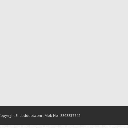
Copyright Shabddoot.com , Mob No- 8868837745