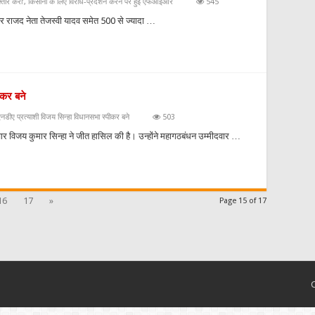
रफ्तार करो’, किसानों के लिए विरोध-प्रदर्शन करने पर हुई एफआईआर
545
ा और राजद नेता तेजस्वी यादव समेत 500 से ज्यादा …
ीकर बने
नडीए प्रत्याशी विजय सिन्हा विधानसभा स्पीकर बने
503
र विजय कुमार सिन्हा ने जीत हासिल की है। उन्होंने महागठबंधन उम्मीदवार …
16
17
»
Page 15 of 17