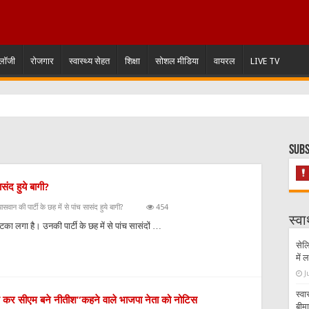
ोलॉजी
रोजगार
स्वास्थ्य सेहत
शिक्षा
सोशल मीडिया
वायरल
LIVE TV
Subs
ासंद हुये बागी?
सवान की पार्टी के छह में से पांच सासंद हुये बागी?
454
स्वा
ा लगा है। उनकी पार्टी के छह में से पांच सासंदों …
सेलि
में
J
स्वा
ोग कर सीएम बने नीतीश”कहने वाले भाजपा नेता को नोटिस
बीम