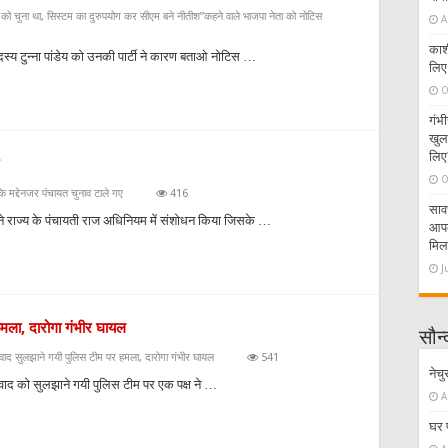
को चुना था, सिस्टम का दुरुपयोग कर सीएम बने नीतीश”कहने वाले भाजपा नेता को नोटिस
A
काश
सदस्य टुन्ना पांडेय को उनकी पार्टी ने कारण बताओ नोटिस …
लिए
O
गंभी
खुल
लिए
O
 मद्देनजर पंचायत चुनाव टाले गए
416
साव
 ने राज्य के पंचायती राज अधिनियम में संशोधन किया जिसके …
आपके
मिल
J
हमला, दारोगा गंभीर घायल
सौन्द
िवाद सुलझाने गयी पुलिस टीम पर हमला, दारोगा गंभीर घायल
541
नेचु
विवाद को सुलझाने गयी पुलिस टीम पर एक पक्ष ने …
A
घर प