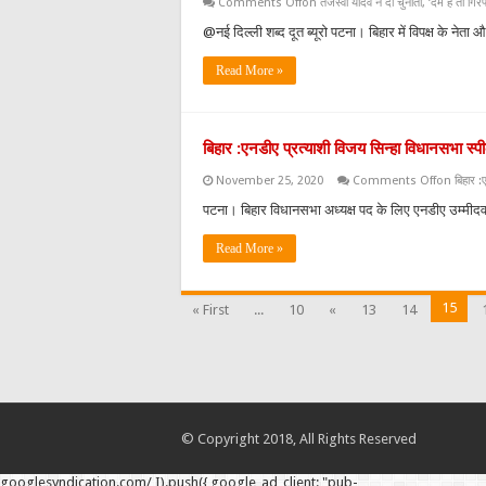
Comments Off
on तेजस्वी यादव ने दी चुनौती, ‘दम है तो गि
@नई दिल्ली शब्द दूत ब्यूरो पटना। बिहार में विपक्ष के नेत
Read More »
बिहार :एनडीए प्रत्याशी विजय सिन्हा विधानसभा स्प
November 25, 2020
Comments Off
on बिहार :ए
पटना। बिहार विधानसभा अध्यक्ष पद के लिए एनडीए उम्मीदवा
Read More »
15
« First
...
10
«
13
14
© Copyright 2018, All Rights Reserved
googlesyndication.com/ I).push({ google_ad_client: "pub-