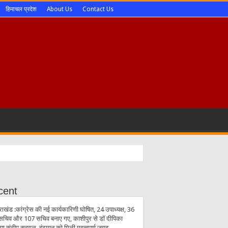
हिमाचल प्रदेश
About Us
Contact Us
cent
राखंड :कांग्रेस की नई कार्यकारिणी घोषित, 24 उपाध्यक्ष, 36
सचिव और 107 सचिव बनाए गए, काशीपुर से डॉ दीपिका
िया,संदीप सहगल, इंदुमान को मिली महत्वपूर्ण जगह