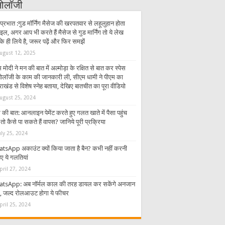
्नोलॉजी
प्रभात :गुड मॉर्निंग मैसेज की खरपतवार से लहूलुहान होता
इल, अगर आप भी करते हैं मैसेज से गुड मार्निंग तो ये लेख
 ही लिये है, जरूर पढ़ें और फिर समझें
ugust 12, 2025
 मोदी ने मन की बात में अल्मोड़ा के रक्षित से बात कर स्पेस
्नोलॉजी के काम की जानकारी ली, सीएम धामी ने पीएम का
राखंड से विशेष स्नेह बताया, देखिए बातचीत का पूरा वीडियो
ugust 25, 2024
की बात: आनलाइन पेमेंट करते हुए गलत खाते में पैसा पहुंच
तो कैसे पा सकते हैं वापस? जानिये पूरी प्रक्रिया
uly 25, 2024
tsApp अकाउंट क्यों किया जाता है बैन? कभी नहीं करनी
ए ये गलतियां
pril 27, 2024
tsApp: अब नॉर्मल काल की तरह डायल कर सकेंगे अनजान
र, जल्द रोलआउट होगा ये फीचर
pril 25, 2024