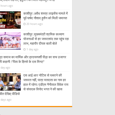
 hours ago
काशीपुर :अवैध शस्त्र लाइसेंस मामले में
पूर्व पार्षद नौशाद हुसैन को मिली जमानत
20 hours ago
काशीपुर :मुख्यमंत्री श्रमिक कल्याण
योजनाओं से हर जरूरतमंद तक पहुंच रहा
लाभ, महापौर दीपक बाली बोले
1 day ago
ूदा समाज का मार्मिक और ह्रदयस्पर्शी पीड़ा का सच उजागर
ी कहानी :”पिता के हिस्से के दस मिनट”
 day ago
एस आई आर नोटिस से घबराने की
जरूरत नहीं, पात्र मतदाता का नाम हर
हाल में रहेगा: एडीएम नैनीताल विवेक राय
से संपादक विनोद भगत ने की खास
चीत देखिए वीडियो
 days ago