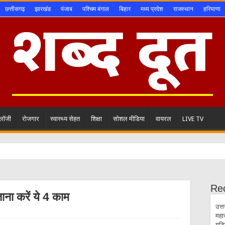
छत्तीसगढ़
झारखंड
पंजाब
पश्चिम बंगाल
बिहार
मध्य प्रदेश
राजस्थान
हरियाणा
ोलॉजी
रोजगार
स्वास्थ्य सेहत
शिक्षा
सोशल मीडिया
वायरल
LIVE TV
Re
जाना करें ये 4 काम
उत्त
महा
गुड़