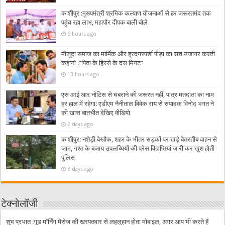
काशीपुर :मुख्यमंत्री श्रमिक कल्याण योजनाओं से हर जरूरतमंद तक
पहुंच रहा लाभ, महापौर दीपक बाली बोले
6 hours ago
मौजूदा समाज का मार्मिक और ह्रदयस्पर्शी पीड़ा का सच उजागर करती
कहानी :”पिता के हिस्से के दस मिनट”
13 hours ago
एस आई आर नोटिस से घबराने की जरूरत नहीं, पात्र मतदाता का नाम
हर हाल में रहेगा: एडीएम नैनीताल विवेक राय से संपादक विनोद भगत ने
की खास बातचीत देखिए वीडियो
2 days ago
काशीपुर: नशेड़ी बेखौफ, शहर के भीतर सड़कों पर खड़े बेतरतीब वाहन से
जाम, गश्त के बजाय उपलब्धियों की प्रेस विज्ञप्तियां जारी कर खुश होती
पुलिस
3 days ago
टेक्नोलॉजी
शुभ प्रभात :गुड मॉर्निंग मैसेज की खरपतवार से लहूलुहान होता मोबाइल, अगर आप भी करते हैं