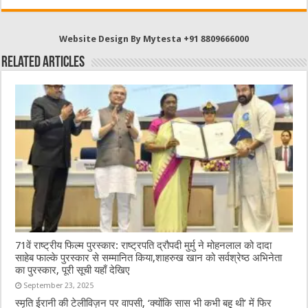
e
te
h
l
s
b
r
at
A
Website Design By Mytesta +91 8809666000
o
p
Related Articles
o
p
k
71वें राष्ट्रीय फिल्म पुरस्कार: राष्ट्रपति द्रौपदी मुर्मु ने मोहनलाल को दादा
साहेब फाल्के पुरस्कार से सम्मानित किया,शाहरुख खान को सर्वश्रेष्ठ अभिनेता
का पुरस्कार, पूरी सूची यहाँ देखिए
September 23, 2025
स्मृति ईरानी की टेलीविज़न पर वापसी, ‘क्योंकि सास भी कभी बहू थी’ में फिर