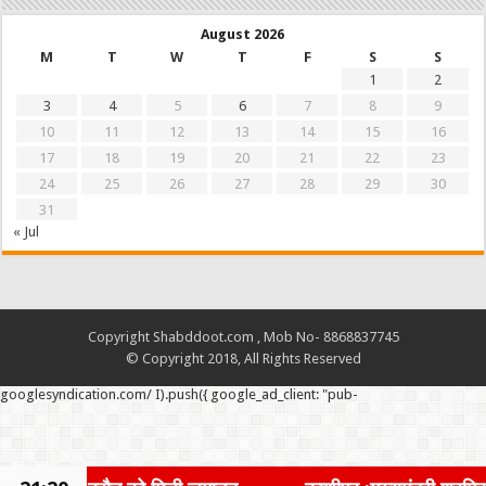
August 2026
M
T
W
T
F
S
S
1
2
3
4
5
6
7
8
9
10
11
12
13
14
15
16
17
18
19
20
21
22
23
24
25
26
27
28
29
30
31
« Jul
Copyright Shabddoot.com , Mob No- 8868837745
© Copyright 2018, All Rights Reserved
googlesyndication.com/ I).push({ google_ad_client: "pub-