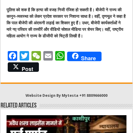
पुलिस को शक है कि हत्या की वजह निजी रंजिश हो सकती है। बीजेपी ने राज्य की
कानून-व्यवस्था को लेकर प्रदेश सरकार पर निशाना साधा है। वहीं, तृणमूल ने कहा है
कि पाल बीजेपी की अंदरूनी लड़ाई का शिकार हुए हैं। उधर, बीजेपी कार्यकर्ताओं ने
मारे गए परिवार की तस्वीरें और वीडियो सोशल मीडिया पर शेयर किए। वहीं, राष्ट्रीय
महिला आयोग ने राज्य के डीजीपी को चिट्ठी लिखी है।
F
T
W
E
W
Share
a
w
e
m
h
Post
c
it
C
ai
at
e
te
h
l
s
b
r
at
A
Website Design By Mytesta +91 8809666000
o
p
Related Articles
o
p
k