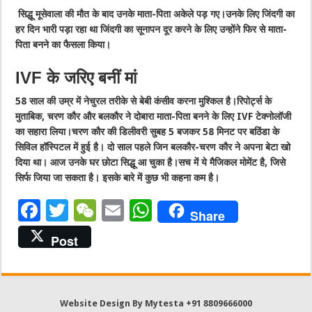
सिद्धू मूसेवाला की मौत के बाद उनके माता-पिता अकेले पड़ गए।उनके लिए जिंदगी का
हर दिन भारी पड़ा रहा था जिंदगी का सूनापन दूर करने के लिए उन्होंने फिर से माता-
पिता बनने का फैसला किया।
IVF के जरिए बनीं मां
58 साल की उम्र में नेचुरल तरीके से बेबी कंसीव करना मुश्किल है।रिपोर्ट्स के
मुताबिक, चरण कौर और बलकौर ने दोबारा माता-पिता बनने के लिए IVF टेक्नोलॉजी
का सहारा लिया।चरण कौर की डिलीवरी सुबह 5 बजकर 58 मिनट पर बठिंडा के
सिविल हॉस्पिटल में हुई है। दो साल पहले जिन बलकौर-चरण कौर ने अपना बेटा खो
दिया था। आज उनके घर छोटा सिद्धू आ चुका है।सच में ये मैजिकल मोमेंट है, जिसे
सिर्फ जिया जा सकता है। इसके बारे में कुछ भी कहना कम है।
F
T
W
E
W
Share
a
w
e
m
h
Post
c
it
C
ai
at
e
te
h
l
s
b
r
at
A
Website Design By Mytesta +91 8809666000