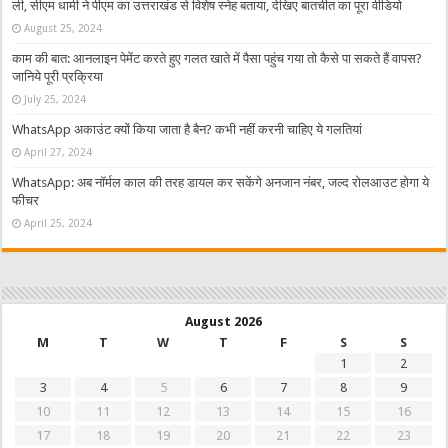
ली, सीएम धामी ने पीएम का उत्तराखंड से विशेष स्नेह बताया, देखिए बातचीत का पूरा वीडियो
August 25, 2024
काम की बात: आनलाइन पेमेंट करते हुए गलत खाते में पैसा पहुंच गया तो कैसे पा सकते हैं वापस?
जानिये पूरी प्रक्रिया
July 25, 2024
WhatsApp अकाउंट क्यों किया जाता है बैन? कभी नहीं करनी चाहिए ये गलतियां
April 27, 2024
WhatsApp: अब नॉर्मल काल की तरह डायल कर सकेंगे अनजान नंबर, जल्द रोलआउट होगा ये
फीचर
April 25, 2024
August 2026
M
T
W
T
F
S
S
1
2
3
4
5
6
7
8
9
10
11
12
13
14
15
16
17
18
19
20
21
22
23