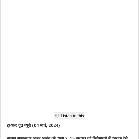
Listen to this
@शब्द दूत ब्यूरो (04 मार्च, 2024)
साउथ सुपरस्टार अल्लू अर्जुन की ‘षुप्पा 2’ 15 अगस्त को सिनेमाघरों में दस्तक देने