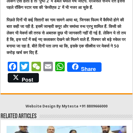
लेकिन ऐसा होता है तो ‘पुष्पा 2’ में डबल धमाल मच जाएगा. दरअसल संजय दत्त इससे
पहले रॉकिंग स्टार यश की ‘केजीएफ 2’ में भी नजर आ चुके हैं.
पिछले दिनों भी कई सितारों का नाम सामने आया था, जिनका फिल्म में कैमियो होने की
बात कही जा रही है. इसमें जान्हवी कपूर और समांथा रुथ प्रभु शामिल हैं. किसी को
लेकर भी मेकर्स की तरफ से अबतक कुछ भी जानकारी नहीं दी गई है. लेकिन ये तो तय
है कि, इस पार्ट में कई नए कलाकार देखने को मिलने वाले हैं. पिक्चर को बड़े स्केल पर
बनाया जा रहा है. बीते दिनों पता लगा था कि, इसके एक सीक्वेंस पर मेकर्स ने 50
करोड़ खर्च कर दिए हैं.
F
T
W
E
W
Share
a
w
e
m
h
Post
c
it
C
ai
at
e
te
h
l
s
b
r
at
A
Website Design By Mytesta +91 8809666000
o
p
Related Articles
o
p
k