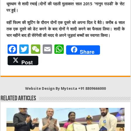
धूमधाम से शादी रचाई।दोनों की पहली मुलाकात साल 2015 ‘नानुम राउडी’ के सेट
पर हुई।
वहीं फिल्म की शूटिंग के दौरान दोनों एक दूसरे को अपना दिल दे बैठे। करीब 6 साल
तक एक दूसरे को डेट करने के बाद दोनों ने शादी करने का फैसला लिया। शादी के
चार महीने बाद ही सेरेगेसी की मदद से अपने जुड़वां बच्चों का स्वागत किया।
F
T
W
E
W
Share
a
w
e
m
h
Post
c
it
C
ai
at
e
te
h
l
s
b
r
at
A
Website Design By Mytesta +91 8809666000
o
p
Related Articles
o
p
k