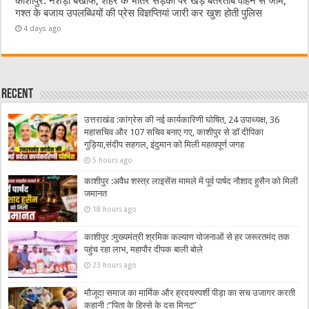
काशीपुर: नशेड़ी बेखौफ, शहर के भीतर सड़कों पर खड़े बेतरतीब वाहन से जाम,
गश्त के बजाय उपलब्धियों की प्रेस विज्ञप्तियां जारी कर खुश होती पुलिस
4 days ago
Recent
उत्तराखंड :कांग्रेस की नई कार्यकारिणी घोषित, 24 उपाध्यक्ष, 36
महासचिव और 107 सचिव बनाए गए, काशीपुर से डॉ दीपिका
गुड़िया,संदीप सहगल, इंदुमान को मिली महत्वपूर्ण जगह
5 hours ago
काशीपुर :अवैध शस्त्र लाइसेंस मामले में पूर्व पार्षद नौशाद हुसैन को मिली
जमानत
18 hours ago
काशीपुर :मुख्यमंत्री श्रमिक कल्याण योजनाओं से हर जरूरतमंद तक
पहुंच रहा लाभ, महापौर दीपक बाली बोले
23 hours ago
मौजूदा समाज का मार्मिक और ह्रदयस्पर्शी पीड़ा का सच उजागर करती
कहानी :”पिता के हिस्से के दस मिनट”