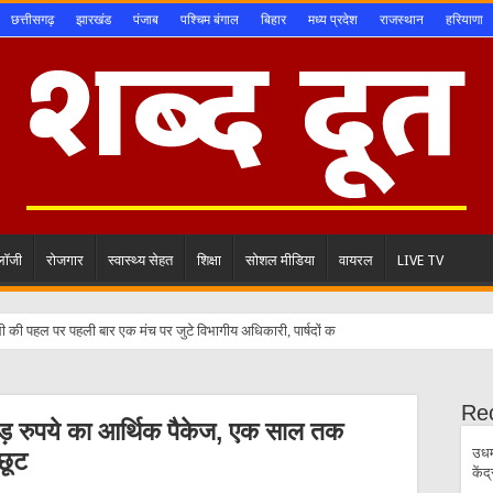
छत्तीसगढ़
झारखंड
पंजाब
पश्चिम बंगाल
बिहार
मध्य प्रदेश
राजस्थान
हरियाणा
ोलॉजी
रोजगार
स्वास्थ्य सेहत
शिक्षा
सोशल मीडिया
वायरल
LIVE TV
ी की पहल पर पहली बार एक मंच पर जुटे विभागीय अधिकारी, पार्षदों की समस्याओं के समाधान की
Re
ड़ रुपये का आर्थिक पैकेज, एक साल तक
उधम
छूट
केंद