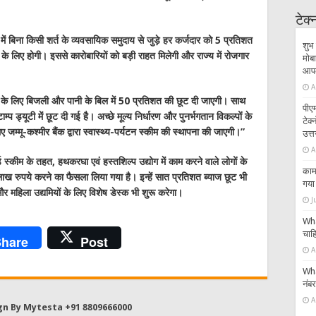
टेक
 में बिना किसी शर्त के व्यवसायिक समुदाय से जुड़े हर कर्जदार को 5 प्रतिशत
शुभ 
के लिए होगी। इससे कारोबारियों को बड़ी राहत मिलेगी और राज्य में रोजगार
मोबा
आपके
A
 के लिए बिजली और पानी के बिल में 50 प्रतिशत की छूट दी जाएगी। साथ
पीएम
म्प ड्यूटी में छूट दी गई है। अच्छे मूल्य निर्धारण और पुनर्भगतान विकल्पों के
टेक
 लिए जम्मू-कश्मीर बैंक द्वारा स्वास्थ्य-पर्यटन स्कीम की स्थापना की जाएगी।”
उत्त
A
ड स्कीम के तहत, हथकरघा एवं हस्तशिल्प उद्योग में काम करने वाले लोगों के
काम 
 रुपये करने का फैसला लिया गया है। इन्हें सात प्रतिशत ब्याज छूट भी
गया 
र महिला उद्यमियों के लिए विशेष डेस्क भी शुरू करेगा
।
J
Wha
चाहि
hare
Post
A
Wha
नंब
A
gn By Mytesta +91 8809666000