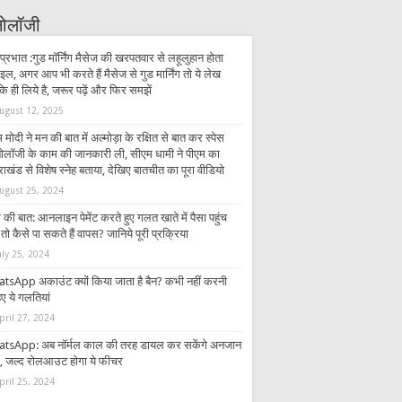
्नोलॉजी
प्रभात :गुड मॉर्निंग मैसेज की खरपतवार से लहूलुहान होता
इल, अगर आप भी करते हैं मैसेज से गुड मार्निंग तो ये लेख
 ही लिये है, जरूर पढ़ें और फिर समझें
ugust 12, 2025
 मोदी ने मन की बात में अल्मोड़ा के रक्षित से बात कर स्पेस
्नोलॉजी के काम की जानकारी ली, सीएम धामी ने पीएम का
राखंड से विशेष स्नेह बताया, देखिए बातचीत का पूरा वीडियो
ugust 25, 2024
की बात: आनलाइन पेमेंट करते हुए गलत खाते में पैसा पहुंच
तो कैसे पा सकते हैं वापस? जानिये पूरी प्रक्रिया
uly 25, 2024
tsApp अकाउंट क्यों किया जाता है बैन? कभी नहीं करनी
ए ये गलतियां
pril 27, 2024
tsApp: अब नॉर्मल काल की तरह डायल कर सकेंगे अनजान
र, जल्द रोलआउट होगा ये फीचर
pril 25, 2024