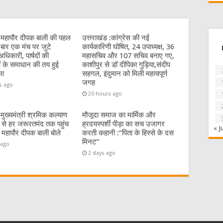
:महापौर दीपक बाली की पहल
उत्तराखंड :कांग्रेस की नई
बार एक मंच पर जुटे
कार्यकारिणी घोषित, 24 उपाध्यक्ष, 36
धिकारी, पार्षदों की
महासचिव और 107 सचिव बनाए गए,
 के समाधान की तय हुई
काशीपुर से डॉ दीपिका गुड़िया,संदीप
मा
सहगल, इंदुमान को मिली महत्वपूर्ण
जगह
s ago
20 hours ago
:मुख्यमंत्री श्रमिक कल्याण
मौजूदा समाज का मार्मिक और
से हर जरूरतमंद तक पहुंच
ह्रदयस्पर्शी पीड़ा का सच उजागर
« J
 महापौर दीपक बाली बोले
करती कहानी :”पिता के हिस्से के दस
मिनट”
 ago
2 days ago