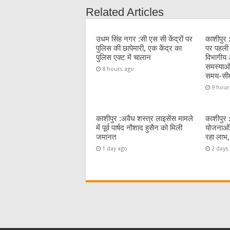
b
r
at
A
Related Articles
o
p
o
p
उधम सिंह नगर :सी एस सी केंद्रों पर
काशीपुर 
पुलिस की छापेमारी, एक केंद्र का
पर पहली 
k
पुलिस एक्ट में चालान
विभागीय अ
समस्याओं
8 hours ago
समय-सी
9 hour
काशीपुर :अवैध शस्त्र लाइसेंस मामले
काशीपुर 
में पूर्व पार्षद नौशाद हुसैन को मिली
योजनाओं 
जमानत
रहा लाभ,
1 day ago
2 days