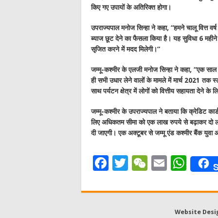
किए गए उपायों के अतिरिक्त होगा।
उपराज्यपाल मनोज सिन्हा ने कहा, “हमने चालू वित्त वर्ष
ब्याज छूट देने का फैसला किया है। यह सुविधा 6 महीने 
सृजित करने में मदद मिलेगी।”
जम्मू-कश्मीर के एलजी मनोज सिन्हा ने कहा, “एक साल
ही सभी उधार लेने वालों के मामले में मार्च 2021 तक स्टा
साथ पर्यटन क्षेत्र में लोगों को वित्तीय सहायता देने के
जम्मू-कश्मीर के उपराज्यपाल ने बताया कि क्रेडिट कार्
लिए अधिकतम सीमा को एक लाख रुपये से बढ़ाकर दो लाख
दी जाएगी। एक अक्टूबर से जम्मू एंड कश्मीर बैंक युवा औ
F
T
W
E
W
S
a
w
e
m
h
c
it
C
ai
at
e
te
h
l
s
Website Desi