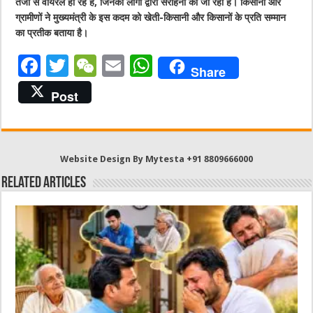
तेजी से वायरल हो रहे हैं, जिनकी लोगों द्वारा सराहना की जा रही है। किसानों और
ग्रामीणों ने मुख्यमंत्री के इस कदम को खेती-किसानी और किसानों के प्रति सम्मान
का प्रतीक बताया है।
F
T
W
E
W
Share
a
w
e
m
h
Post
c
it
C
ai
at
e
te
h
l
s
b
r
at
A
Website Design By Mytesta +91 8809666000
o
p
Related Articles
o
p
k