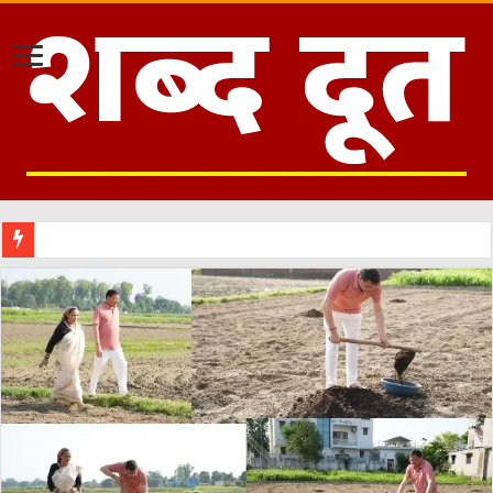
काशीपुर: नशेड़ी बेखौफ