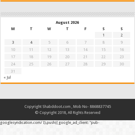
August 2026
M
T
W
T
F
S
S
1
2
3
4
5
6
7
8
9
10
11
12
13
14
15
16
17
18
19
20
21
22
23
24
25
26
27
28
29
30
31
« Jul
Copyright Shabddoot.com , Mob No- 8868837745
© Copyright 2018, All Rights Reserved
googlesyndication.com/ I).push({ google_ad_client: "pub-