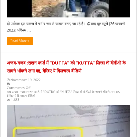
दो पर्यटक इस घटना में गंभीर रूप से घायल बताए जा रहे हैं। @शब्द दूत ब्यूरो (26 फरवरी
2023) पश्चिम …
Read More »
अजब-गजब :राशन कार्ड में “DUTTA” को “KUTTA” लिखा तो बीडीओ के
सामने भौंकने लगा वह, देखिए ये दिलचस्प वीडियो
November 19, 2022
Comments Off
on अजब-गजब :राशन कार्ड में “DUTTA” को “KUTTA” लिखा तो बीडीओ के सामने भौंकने लगा वह,
देखिए ये दिलचस्प वीडियो
1,633