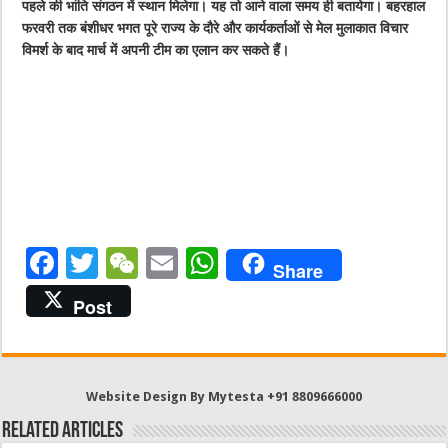
पहले की भांति संगठन में स्थान मिलेगा। यह तो आने वाला समय ही बतायेगा। बहरहाल
फरवरी तक बंशीधर भगत पूरे राज्य के दौरे और कार्यकर्ताओं से मेल मुलाकात विचार
विमर्श के बाद मार्च में अपनी टीम का एलान कर सकते हैं।
F
T
W
E
W
Share
a
w
e
m
h
Post
c
it
C
ai
at
e
te
h
l
s
b
r
at
A
Website Design By Mytesta +91 8809666000
o
p
Related Articles