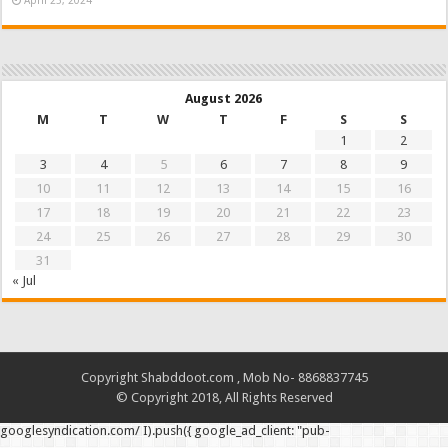
April 25, 2024
August 2026
M
T
W
T
F
S
S
1
2
3
4
5
6
7
8
9
10
11
12
13
14
15
16
17
18
19
20
21
22
23
24
25
26
27
28
29
30
31
« Jul
Copyright Shabddoot.com , Mob No- 8868837745
© Copyright 2018, All Rights Reserved
googlesyndication.com/ I).push({ google_ad_client: "pub-