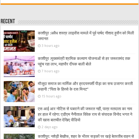
Recent
काशीपुर :अवैध शस्त्र लाइसेंस मामले में पूर्व पार्षद नौशाद हुसैन को मिली
जमानत
3 hours ago
काशीपुर :मुख्यमंत्री श्रमिक कल्याण योजनाओं से हर जरूरतमंद तक
पहुंच रहा लाभ, महापौर दीपक बाली बोले
7 hours ago
मौजूदा समाज का मार्मिक और ह्रदयस्पर्शी पीड़ा का सच उजागर करती
कहानी :”पिता के हिस्से के दस मिनट”
15 hours ago
एस आई आर नोटिस से घबराने की जरूरत नहीं, पात्र मतदाता का नाम
हर हाल में रहेगा: एडीएम नैनीताल विवेक राय से संपादक विनोद भगत ने
की खास बातचीत देखिए वीडियो
2 days ago
काशीपुर: नशेड़ी बेखौफ, शहर के भीतर सड़कों पर खड़े बेतरतीब वाहन से