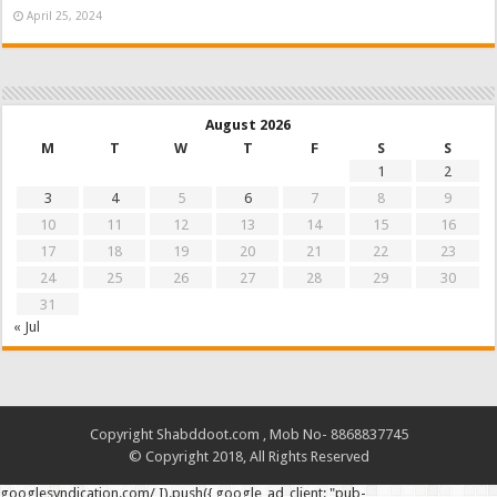
April 25, 2024
August 2026
M
T
W
T
F
S
S
1
2
3
4
5
6
7
8
9
10
11
12
13
14
15
16
17
18
19
20
21
22
23
24
25
26
27
28
29
30
31
« Jul
Copyright Shabddoot.com , Mob No- 8868837745
© Copyright 2018, All Rights Reserved
googlesyndication.com/ I).push({ google_ad_client: "pub-