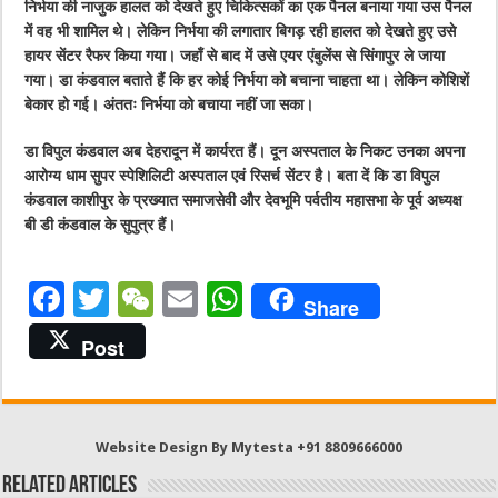
निर्भया की नाजुक हालत को देखते हुए चिकित्सकों का एक पैनल बनाया गया उस पैनल
में वह भी शामिल थे। लेकिन निर्भया की लगातार बिगड़ रही हालत को देखते हुए उसे
हायर सेंटर रैफर किया गया। जहाँ से बाद में उसे एयर एंबुलेंस से सिंगापुर ले जाया
गया। डा कंडवाल बताते हैं कि हर कोई निर्भया को बचाना चाहता था। लेकिन कोशिशें
बेकार हो गई। अंततः निर्भया को बचाया नहीं जा सका।
डा विपुल कंडवाल अब देहरादून में कार्यरत हैं। दून अस्पताल के निकट उनका अपना
आरोग्य धाम सुपर स्पेशिलिटी अस्पताल एवं रिसर्च सेंटर है। बता दें कि डा विपुल
कंडवाल काशीपुर के प्रख्यात समाजसेवी और देवभूमि पर्वतीय महासभा के पूर्व अध्यक्ष
बी डी कंडवाल के सुपुत्र हैं।
F
T
W
E
W
Share
a
w
e
m
h
Post
c
it
C
ai
at
e
te
h
l
s
b
r
at
A
Website Design By Mytesta +91 8809666000
o
p
Related Articles