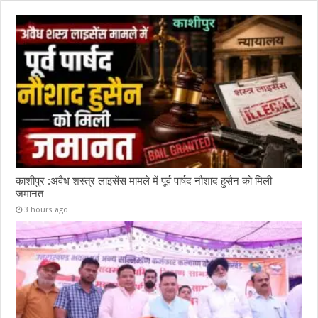
o
p
k
काशीपुर :अवैध शस्त्र लाइसेंस मामले में पूर्व पार्षद नौशाद हुसैन को मिली
जमानत
3 hours ago