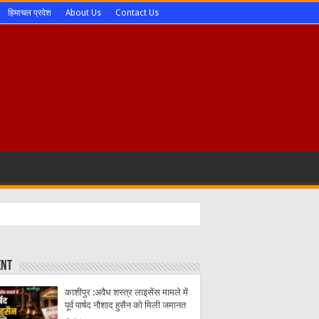
हिमाचल प्रदेश
About Us
Contact Us
ent
काशीपुर :अवैध शस्त्र लाइसेंस मामले में
पूर्व पार्षद नौशाद हुसैन को मिली जमानत