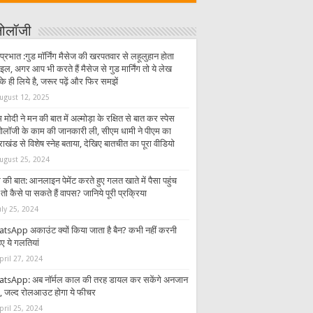
्नोलॉजी
प्रभात :गुड मॉर्निंग मैसेज की खरपतवार से लहूलुहान होता
इल, अगर आप भी करते हैं मैसेज से गुड मार्निंग तो ये लेख
 ही लिये है, जरूर पढ़ें और फिर समझें
ugust 12, 2025
 मोदी ने मन की बात में अल्मोड़ा के रक्षित से बात कर स्पेस
्नोलॉजी के काम की जानकारी ली, सीएम धामी ने पीएम का
राखंड से विशेष स्नेह बताया, देखिए बातचीत का पूरा वीडियो
ugust 25, 2024
की बात: आनलाइन पेमेंट करते हुए गलत खाते में पैसा पहुंच
तो कैसे पा सकते हैं वापस? जानिये पूरी प्रक्रिया
uly 25, 2024
tsApp अकाउंट क्यों किया जाता है बैन? कभी नहीं करनी
ए ये गलतियां
pril 27, 2024
tsApp: अब नॉर्मल काल की तरह डायल कर सकेंगे अनजान
र, जल्द रोलआउट होगा ये फीचर
pril 25, 2024