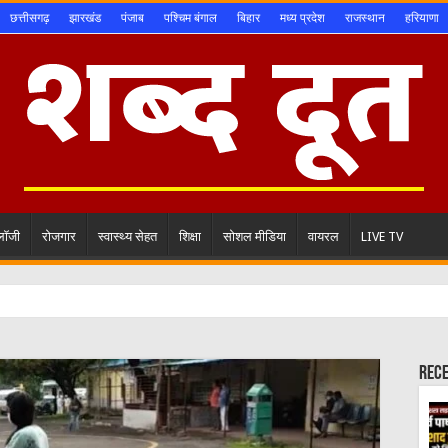
छत्तीसगढ़
झारखंड
पंजाब
पश्चिम बंगाल
बिहार
मध्य प्रदेश
राजस्थान
हरियाणा
ोलॉजी
रोजगार
स्वास्थ्य सेहत
शिक्षा
सोशल मीडिया
वायरल
LIVE TV
Rec