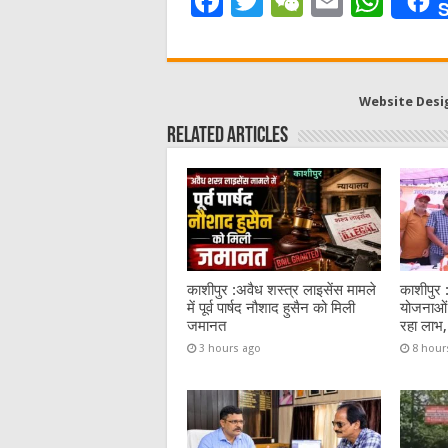
F
T
W
E
W
S
a
w
e
m
h
c
it
C
ai
at
e
te
h
l
s
Website Desi
b
r
at
A
Related Articles
o
p
o
p
k
काशीपुर :अवैध शस्त्र लाइसेंस मामले
काशीपुर 
में पूर्व पार्षद नौशाद हुसैन को मिली
योजनाओं 
जमानत
रहा लाभ,
3 hours ago
8 hour