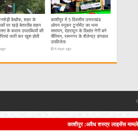
 नशेड़ी बेखौफ, शहर के
काशीपुर में 5 दिवसीय उत्तराखंड
कों पर खड़े बेतरतीब वाहन
ओपन स्नूकर टूर्नामेंट का भव्य
गश्त के बजाय उपलब्धियों की
समापन, देहरादून के दिक्षांत नेगी बने
्ञप्तियां जारी कर खुश होती
चैंपियन, रामनगर के शैलेन्द्र डंगवाल
उपविजेता
 ago
4 days ago
काशीपुर :अवैध शस्त्र लाइसेंस मामले में पूर्व पार्षद नौ