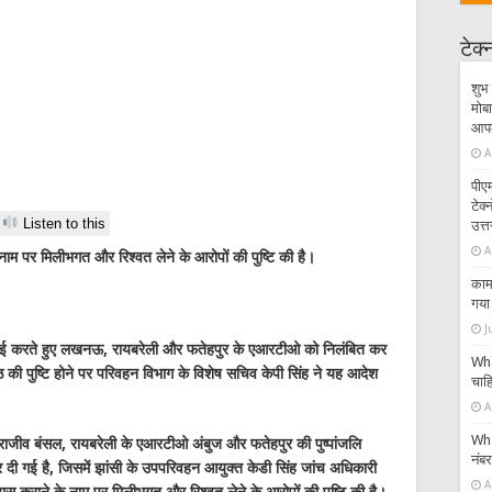
टेक
शुभ 
मोबा
आपके
A
पीएम
टेक
Listen to this
उत्त
A
नाम पर मिलीभगत और रिश्वत लेने के आरोपों की पुष्टि की है।
काम 
गया 
J
रवाई करते हुए लखनऊ, रायबरेली और फतेहपुर के एआरटीओ को निलंबित कर
Wha
 की पुष्टि होने पर परिवहन विभाग के विशेष सचिव केपी सिंह ने यह आदेश
चाहि
A
Wha
राजीव बंसल, रायबरेली के एआरटीओ अंबुज और फतेहपुर की पुष्पांजलि
नंब
 दी गई है, जिसमें झांसी के उपपरिवहन आयुक्त केडी सिंह जांच अधिकारी
A
पास कराने के नाम पर मिलीभगत और रिश्वत लेने के आरोपों की पुष्टि की है।