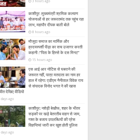
3 hours ago
काशीपुर :मुख्यमंत्री श्रमिक कल्याण
योजनाओं से हर जरूरतमंद तक पहुंच रहा
लाभ, महापौर दीपक बाली बोले
8 hours ago
मौजूदा समाज का मार्मिक और
ह्रदयस्पर्शी पीड़ा का सच उजागर करती
कहानी :”पिता के हिस्से के दस मिनट”
15 hours ago
एस आई आर नोटिस से घबराने की
जरूरत नहीं, पात्र मतदाता का नाम हर
हाल में रहेगा: एडीएम नैनीताल विवेक राय
से संपादक विनोद भगत ने की खास
चीत देखिए वीडियो
 days ago
काशीपुर: नशेड़ी बेखौफ, शहर के भीतर
सड़कों पर खड़े बेतरतीब वाहन से जाम,
गश्त के बजाय उपलब्धियों की प्रेस
विज्ञप्तियां जारी कर खुश होती पुलिस
 days ago