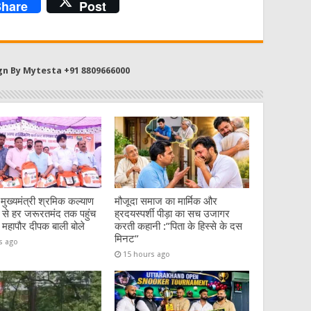
hare
Post
gn By Mytesta +91 8809666000
:मुख्यमंत्री श्रमिक कल्याण
मौजूदा समाज का मार्मिक और
से हर जरूरतमंद तक पहुंच
ह्रदयस्पर्शी पीड़ा का सच उजागर
 महापौर दीपक बाली बोले
करती कहानी :”पिता के हिस्से के दस
मिनट”
s ago
15 hours ago