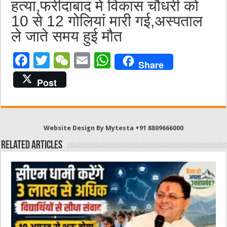
हत्या,फरीदाबाद में विकास चौधरी को
10 से 12 गोलियां मारी गई,अस्पताल
ले जाते समय हुई मौत
F
T
W
E
W
Share
a
w
e
m
h
Post
c
it
C
ai
at
e
te
h
l
s
b
r
at
A
Website Design By Mytesta +91 8809666000
o
p
Related Articles
o
p
k