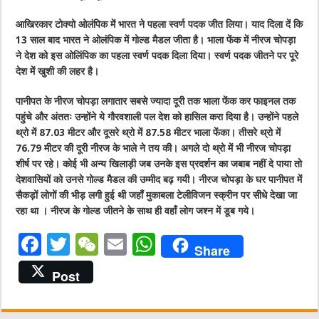
आखिरकार टोक्यो ओलंपिक में भारत ने पहला स्वर्ण पदक जीत लिया। याद दिला दें कि
13 साल बाद भारत ने ओलंपिक में गोल्ड मैडल जीता है। भाला फेंक में नीरज चोपड़ा
ने देश को इस ओलिंपिक का पहला स्वर्ण पदक दिला दिया। स्वर्ण पदक जीतने पर पूरे
देश में खुशी की लहर है।
पानीपत के नीरज चोपड़ा लगातार सबसे ज्यादा दूरी तक भाला फेंक कर फाइनल तक
पहुंचे और अंततः उन्होंने ये गौरवशाली पल देश को हासिल करा दिया है। उन्होंने पहले
थ्रो में 87.03 मीटर और दूसरे थ्रो में 87.58 मीटर भाला फेंका। तीसरे थ्रो में
76.79 मीटर की दूरी नीरज के भाले ने तय की। अगले दो थ्रो में भी नीरज चोपड़ा
शीर्ष पर रहे। कोई भी अन्य खिलाड़ी जब उनके इस प्रदर्शन का जबाब नहीं दे पाया तो
देशवासियों को उनसे गोल्ड मैडल की उम्मीद बढ़ गयी। नीरज चोपड़ा के घर पानीपत में
सैकड़ों लोगों की भीड़ लगी हुई थी जहाँ मुकाबला टेलीविजन स्क्रीन पर सीधे देखा जा
रहा था । नीरज के गोल्ड जीतने के साथ ही वहाँ लोग जश्न में डूब गये।
F
T
W
E
W
Share
a
w
e
m
h
Post
c
it
C
ai
at
e
te
h
l
s