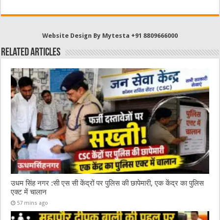
c
it
C
ai
at
e
te
h
l
s
b
r
at
A
Website Design By Mytesta +91 8809666000
o
p
Related Articles
o
p
k
उधम सिंह नगर :सी एस सी केंद्रों पर पुलिस की छापेमारी, एक केंद्र का पुलिस
एक्ट में चालान
57 mins ago