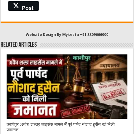
a
w
e
m
h
Post
c
it
C
ai
at
e
te
h
l
s
b
r
at
A
Website Design By Mytesta +91 8809666000
o
p
Related Articles
o
p
k
काशीपुर :अवैध शस्त्र लाइसेंस मामले में पूर्व पार्षद नौशाद हुसैन को मिली
जमानत