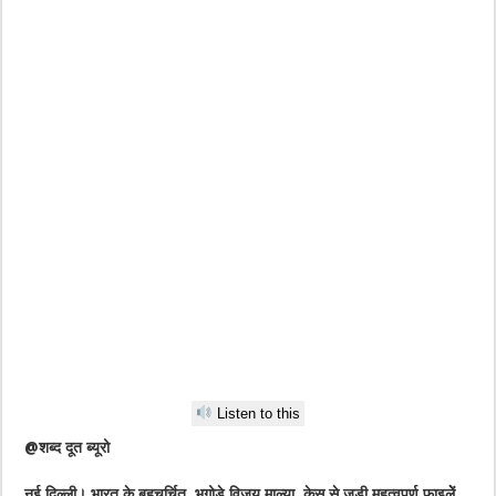
Listen to this
@शब्द दूत ब्यूरो
नई दिल्ली। भारत के बहुचर्चित भगोड़े विजय माल्या केस से जुुड़ी महत्वपूर्ण फाइलेें