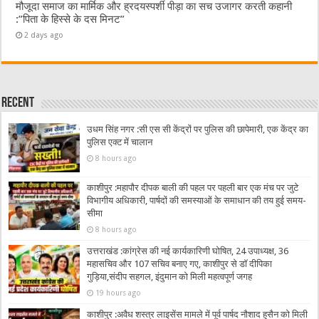
मौजूदा समाज का मार्मिक और ह्रदयस्पर्शी पीड़ा का सच उजागर करती कहानी
:”पिता के हिस्से के दस मिनट”
2 days ago
Recent
उधम सिंह नगर :सी एस सी केंद्रों पर पुलिस की छापेमारी, एक केंद्र का
पुलिस एक्ट में चालान
8 hours ago
काशीपुर :महापौर दीपक बाली की पहल पर पहली बार एक मंच पर जुटे
विभागीय अधिकारी, पार्षदों की समस्याओं के समाधान की तय हुई समय-
सीमा
8 hours ago
उत्तराखंड :कांग्रेस की नई कार्यकारिणी घोषित, 24 उपाध्यक्ष, 36
महासचिव और 107 सचिव बनाए गए, काशीपुर से डॉ दीपिका
गुड़िया,संदीप सहगल, इंदुमान को मिली महत्वपूर्ण जगह
19 hours ago
काशीपुर :अवैध शस्त्र लाइसेंस मामले में पूर्व पार्षद नौशाद हुसैन को मिली