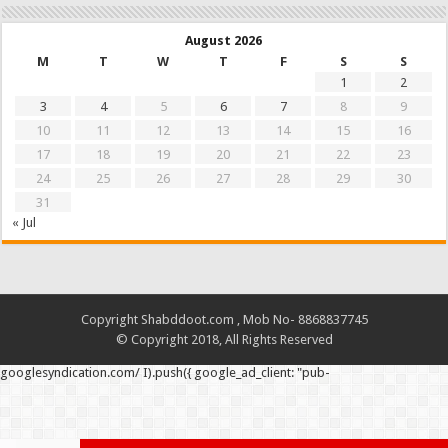
August 2026
M
T
W
T
F
S
S
1
2
3
4
5
6
7
8
9
10
11
12
13
14
15
16
17
18
19
20
21
22
23
24
25
26
27
28
29
30
31
« Jul
Copyright Shabddoot.com , Mob No- 8868837745
© Copyright 2018, All Rights Reserved
googlesyndication.com/ I).push({ google_ad_client: "pub-