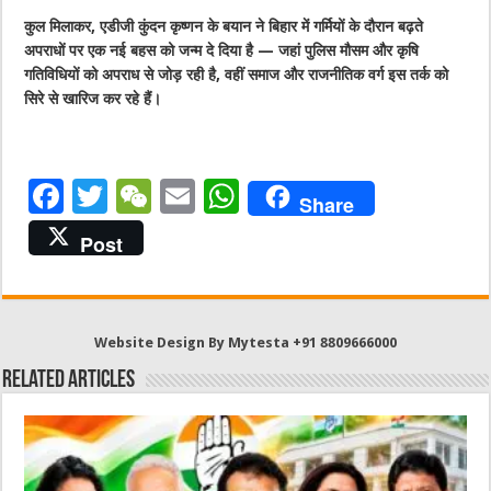
कुल मिलाकर, एडीजी कुंदन कृष्णन के बयान ने बिहार में गर्मियों के दौरान बढ़ते
अपराधों पर एक नई बहस को जन्म दे दिया है — जहां पुलिस मौसम और कृषि
गतिविधियों को अपराध से जोड़ रही है, वहीं समाज और राजनीतिक वर्ग इस तर्क को
सिरे से खारिज कर रहे हैं।
F
T
W
E
W
Share
a
w
e
m
h
Post
c
it
C
ai
at
e
te
h
l
s
b
r
at
A
Website Design By Mytesta +91 8809666000
o
p
Related Articles
o
p
k