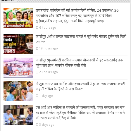
उत्तराखंड :कांग्रेस की नई कार्यकारिणी घोषित, 24 उपाध्यक्ष, 36
महासचिव और 107 सचिव बनाए गए, काशीपुर से डॉ दीपिका
गुड़िया,संदीप सहगल, इंदुमान को मिली महत्वपूर्ण जगह
6 hours ago
काशीपुर :अवैध शस्त्र लाइसेंस मामले में पूर्व पार्षद नौशाद हुसैन को मिली
जमानत
19 hours ago
काशीपुर :मुख्यमंत्री श्रमिक कल्याण योजनाओं से हर जरूरतमंद तक
पहुंच रहा लाभ, महापौर दीपक बाली बोले
23 hours ago
मौजूदा समाज का मार्मिक और ह्रदयस्पर्शी पीड़ा का सच उजागर करती
कहानी :”पिता के हिस्से के दस मिनट”
1 day ago
एस आई आर नोटिस से घबराने की जरूरत नहीं, पात्र मतदाता का नाम
हर हाल में रहेगा: एडीएम नैनीताल विवेक राय से संपादक विनोद भगत ने
की खास बातचीत देखिए वीडियो
3 days ago