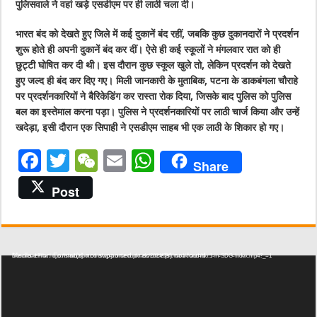
पुलिसवाले ने वहां खड़े एसडीएम पर ही लाठी चला दी।
भारत बंद को देखते हुए जिले में कई दुकानें बंद रहीं, जबकि कुछ दुकानदारों ने प्रदर्शन
शुरू होते ही अपनी दुकानें बंद कर दीं। ऐसे ही कई स्कूलों ने मंगलवार रात को ही
छुट्टी घोषित कर दी थी। इस दौरान कुछ स्कूल खुले तो, लेकिन प्रदर्शन को देखते
हुए जल्द ही बंद कर दिए गए। मिली जानकारी के मुताबिक, पटना के डाकबंगला चौराहे
पर प्रदर्शनकारियों ने बैरिकेडिंग कर रास्ता रोक दिया, जिसके बाद पुलिस को पुलिस
बल का इस्तेमाल करना पड़ा। पुलिस ने प्रदर्शनकारियों पर लाठी चार्ज किया और उन्हें
खदेड़ा, इसी दौरान एक सिपाही ने एसडीएम साहब भी एक लाठी के शिकार हो गए।
F
T
W
E
W
Share
a
w
e
m
h
Post
c
it
C
ai
at
e
te
h
l
s
b
r
at
A
Video Player
Media error: Format(s) not supported or source(s) not found
Download File: https://shabddoot.com/wp-content/uploads/2024/08/Uttarakhand-No.1-in-SDG-Index.mp4?_=1
o
p
o
p