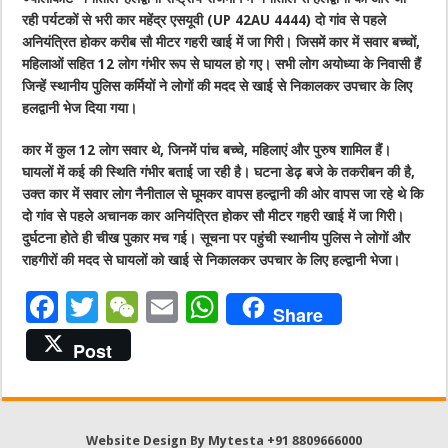
रही पर्यटकों से भरी कार महेंद्र एसयूवी (UP 42AU 4444) दो गांव से पहले
अनियंत्रित होकर करीब सौ मीटर गहरी खाई में जा गिरी। जिसमें कार में सवार बच्चों,
महिलाओं सहित 12 लोग गंभीर रूप से घायल हो गए। सभी लोग अयोध्या के निवासी हैं
जिन्हें स्थानीय पुलिस कर्मियों ने लोगों की मदद से खाई से निकालकर उपचार के लिए
हलद्वानी भेज दिया गया।
कार में कुल 12 लोग सवार थे, जिनमें पांच बच्चे, महिलाएं और पुरुष शामिल हैं।
घायलों में कई की स्थिति गंभीर बताई जा रही है। घटना डेढ़ बजे के तकरीबन की है,
उक्त कार में सवार लोग नैनीताल से घूमकर वापस हल्द्वानी की ओर वापस जा रहे थे कि
दो गांव से पहले अचानक कार अनियंत्रित होकर सौ मीटर गहरी खाई में जा गिरी।
दुर्घटना होते ही चीख पुकार मच गई। सूचना पर पहुंची स्थानीय पुलिस ने लोगों और
राहगीरों की मदद से घायलों को खाई से निकालकर उपचार के लिए हल्द्वानी भेजा।
F
T
W
E
W
Share
a
w
e
m
h
Post
c
it
C
ai
at
e
te
h
l
s
b
r
at
A
Website Design By Mytesta +91 8809666000