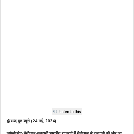
Listen to this
@शब्द दूत ब्यूरो (24 मई, 2024)
ज्योलीकोट-नैनीताल-हलद्वानी राष्ट्रीय राजमार्ग में नैनीताल से हलद्वानी की ओर जा