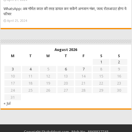
WhatsApp: अब नॉर्मल काल की तरह डायल कर सकेंगे अनजान नंबर, जल्द रोलआउट होगा ये
फीचर
April 25, 2024
August 2026
M
T
W
T
F
S
S
1
2
3
4
5
6
7
8
9
10
11
12
13
14
15
16
17
18
19
20
21
22
23
24
25
26
27
28
29
30
31
« Jul
Copyright Shabddoot.com , Mob No- 8868837745