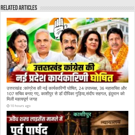
o
p
Related Articles
o
p
k
उत्तराखंड :कांग्रेस की नई कार्यकारिणी घोषित, 24 उपाध्यक्ष, 36 महासचिव और
107 सचिव बनाए गए, काशीपुर से डॉ दीपिका गुड़िया,संदीप सहगल, इंदुमान को
मिली महत्वपूर्ण जगह
10 hours ago