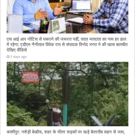
एस आई आर नोटिस से घबराने की जरूरत नहीं, पात्र मतदाता का नाम हर हाल
में रहेगा: एडीएम नैनीताल विवेक राय से संपादक विनोद भगत ने की खास बातचीत
देखिए वीडियो
3 days ago
काशीपुर: नशेड़ी बेखौफ, शहर के भीतर सड़कों पर खड़े बेतरतीब वाहन से जाम,