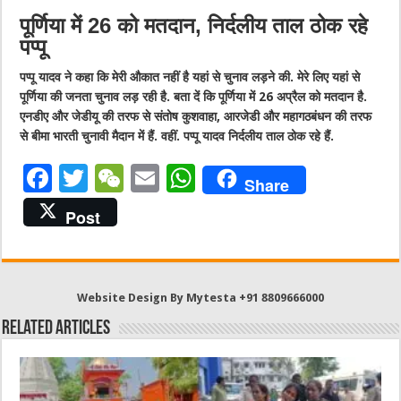
पूर्णिया में 26 को मतदान, निर्दलीय ताल ठोक रहे
पप्पू
पप्पू यादव ने कहा कि मेरी औकात नहीं है यहां से चुनाव लड़ने की. मेरे लिए यहां से
पूर्णिया की जनता चुनाव लड़ रही है. बता दें कि पूर्णिया में 26 अप्रैल को मतदान है.
एनडीए और जेडीयू की तरफ से संतोष कुशवाहा, आरजेडी और महागठबंधन की तरफ
से बीमा भारती चुनावी मैदान में हैं. वहीं. पप्पू यादव निर्दलीय ताल ठोक रहे हैं.
F
T
W
E
W
Share
a
w
e
m
h
Post
c
it
C
ai
at
e
te
h
l
s
b
r
at
A
Website Design By Mytesta +91 8809666000
o
p
Related Articles
o
p
k