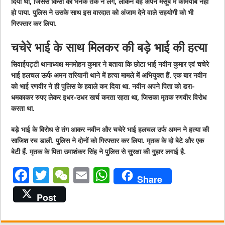
दिया था, जिससे किसी को भनक तक न लगे, लेकिन वह अपने मंसूबे में कामयाब नहीं
हो पाया. पुलिस ने उसके साथ इस वारदात को अंजाम देने वाले सहयोगी को भी
गिरफ्तार कर लिया.
चचेरे भाई के साथ मिलकर की बड़े भाई की हत्या
सिवाईपट्टी थानाध्यक्ष मनमोहन कुमार ने बताया कि छोटा भाई नवीन कुमार एवं चचेरे
भाई हलचल ऊर्फ अमन तरियानी थाने में हत्या मामले में अभियुक्त हैं. एक बार नवीन
को भाई रणवीर ने ही पुलिस के हवाले कर दिया था. नवीन अपने पिता को डरा-
धमकाकर रुपए लेकर इधर-उधर खर्च करता रहता था, जिसका मृतक रणवीर विरोध
करता था.
बड़े भाई के विरोध से तंग आकर नवीन और चचेरे भाई हलचल उर्फ अमन ने हत्या की
साजिश रच डाली. पुलिस ने दोनों को गिरफ्तार कर लिया. मृतक के दो बेटे और एक
बेटी हैं. मृतक के पिता उमाशंकर सिंह ने पुलिस से सुरक्षा की गुहार लगाई है.
F
T
W
E
W
Share
a
w
e
m
h
Post
c
it
C
ai
at
e
te
h
l
s