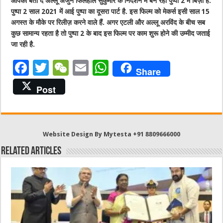
आपको बता दें अल्लू अर्जुन फिलहाल सुकुमार के निर्देशन में बन रही पुष्पा 2 में बिज़ी हैं.
पुष्पा 2 साल 2021 में आई पुष्पा का दूसरा पार्ट है. इस फिल्म को मेकर्स इसी साल 15
अगस्त के मौके पर रिलीज़ करने वाले हैं. अगर एटली और अल्लू अरविंद के बीच सब
कुछ सामान्य रहता है तो पुष्पा 2 के बाद इस फिल्म पर काम शुरू होने की उम्मीद जताई
जा रही है.
F
T
W
E
W
Share
a
w
e
m
h
Post
c
it
C
ai
at
e
te
h
l
s
b
r
at
A
Website Design By Mytesta +91 8809666000
o
p
Related Articles
o
p
k