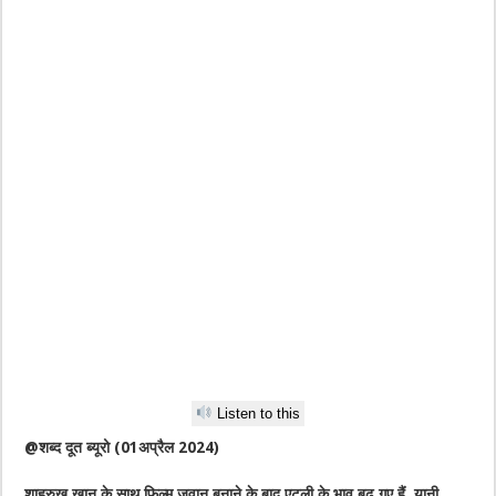
Listen to this
@शब्द दूत ब्यूरो (01अप्रैल 2024)
शाहरुख खान के साथ फिल्म जवान बनाने के बाद एटली के भाव बढ़ गए हैं. यानी