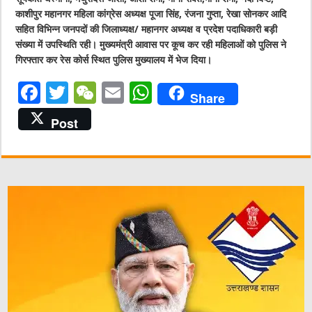
काशीपुर महानगर महिला कांग्रेस अध्यक्ष पूजा सिंह, रंजना गुप्ता, रेखा सोनकर आदि
सहित विभिन्न जनपदों की जिलाध्यक्ष/ महानगर अध्यक्ष व प्रदेश पदाधिकारी बड़ी
संख्या में उपस्थिति रही। मुख्यमंत्री आवास पर कूच कर रही महिलाओं को पुलिस ने
गिरफ्तार कर रेस कोर्स स्थित पुलिस मुख्यालय में भेज दिया।
F
T
W
E
W
Share
a
w
e
m
h
Post
c
it
C
ai
at
e
te
h
l
s
b
r
at
A
o
p
o
p
k