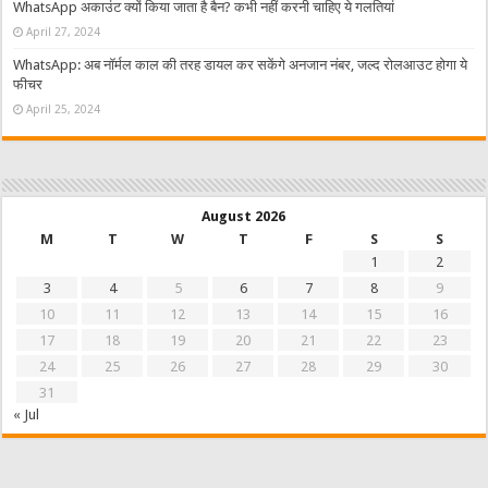
WhatsApp अकाउंट क्यों किया जाता है बैन? कभी नहीं करनी चाहिए ये गलतियां
April 27, 2024
WhatsApp: अब नॉर्मल काल की तरह डायल कर सकेंगे अनजान नंबर, जल्द रोलआउट होगा ये
फीचर
April 25, 2024
August 2026
M
T
W
T
F
S
S
1
2
3
4
5
6
7
8
9
10
11
12
13
14
15
16
17
18
19
20
21
22
23
24
25
26
27
28
29
30
31
« Jul