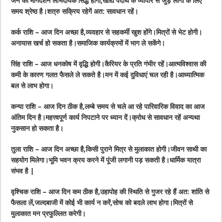
जन का मार्गदर्शन लाभदायक सिद्ध होगा,खाद्य पदार्थ के व्यापार से जुड़े लोगों के लिए
समय श्रेष्ठ है।शत्रु सक्रिय रहेगें अत: सावधान रहें।
कर्क राशि – आज दिन अच्छा है,व्यवहार से सहकर्मी खुश होंगे।मित्रों से भेट होगी।
अनायास खर्च हो सकता है।समाजिक कार्यक्रमों में भाग ले सकेंगे।
सिंह राशि – आज धनकोष में वृद्धि होगी।कैरियर के प्रति गंभीर रहें।आत्मविश्वास की
कमी के कारण गलत फैसले ले सकते है।मन में कई दुविधाएं चल रही है।आध्यात्मिक
बल से लाभ होगा।
कन्या राशि – आज दिन ठीक है,लम्बे समय से चले आ रहे पारिवारिक विवाद का आज
अंतिम दिन है।महत्त्वपूर्ण कार्य निपटाने पर ध्यान दें।क्रोध से सावधान रहें अन्यथा
नुकसान हो सकता है।
तुला राशि – आज दिन अच्छा है,किसी पुराने मित्र से मुलाकात होगी।जीवन साथी का
सहयोग मिलेगा।भूमि भवन क्रय करने में पूंजी लगानी पड़ सकती है।धार्मिक यात्रा
संभव है |
वृश्चिक राशि – आज दिन कम ठीक है,उहापोह की स्थिति से गुजर रहे हैं अत: शांति से
फैसला लें,जल्दबाजी में कोई भी कार्य न करें,सोच को बदले लाभ होगा।मित्रों से
मुलाकात मन प्रफुल्लित करेगी।