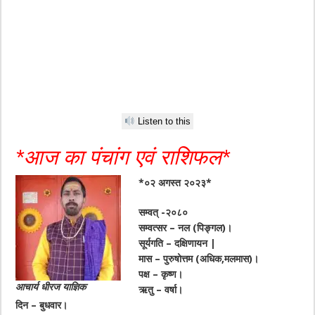
Listen to this
*आज का पंचांग एवं राशिफल*
*०२ अगस्त २०२३*
सम्वत् -२०८०
सम्वत्सर – नल (पिङ्गल)।
सूर्यगति – दक्षिणायन |
मास – पुरुषोत्तम (अधिक,मलमास)।
पक्ष – कृष्ण।
आचार्य धीरज याज्ञिक
ऋतु – वर्षा।
दिन – बुधवार।