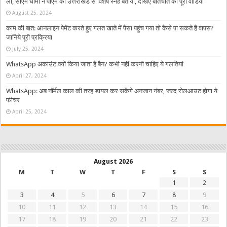
ली, सीएम धामी ने पीएम का उत्तराखंड से विशेष स्नेह बताया, देखिए बातचीत का पूरा वीडियो
August 25, 2024
काम की बात: आनलाइन पेमेंट करते हुए गलत खाते में पैसा पहुंच गया तो कैसे पा सकते हैं वापस?
जानिये पूरी प्रक्रिया
July 25, 2024
WhatsApp अकाउंट क्यों किया जाता है बैन? कभी नहीं करनी चाहिए ये गलतियां
April 27, 2024
WhatsApp: अब नॉर्मल काल की तरह डायल कर सकेंगे अनजान नंबर, जल्द रोलआउट होगा ये
फीचर
April 25, 2024
August 2026
M
T
W
T
F
S
S
1
2
3
4
5
6
7
8
9
10
11
12
13
14
15
16
17
18
19
20
21
22
23