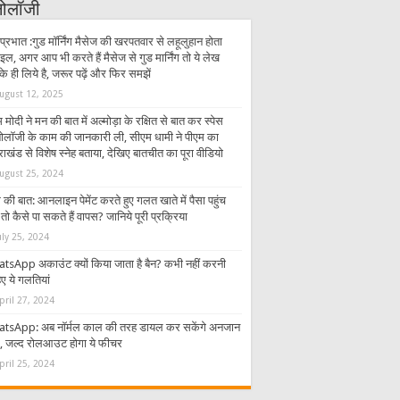
्नोलॉजी
प्रभात :गुड मॉर्निंग मैसेज की खरपतवार से लहूलुहान होता
इल, अगर आप भी करते हैं मैसेज से गुड मार्निंग तो ये लेख
 ही लिये है, जरूर पढ़ें और फिर समझें
ugust 12, 2025
 मोदी ने मन की बात में अल्मोड़ा के रक्षित से बात कर स्पेस
्नोलॉजी के काम की जानकारी ली, सीएम धामी ने पीएम का
राखंड से विशेष स्नेह बताया, देखिए बातचीत का पूरा वीडियो
ugust 25, 2024
की बात: आनलाइन पेमेंट करते हुए गलत खाते में पैसा पहुंच
तो कैसे पा सकते हैं वापस? जानिये पूरी प्रक्रिया
uly 25, 2024
tsApp अकाउंट क्यों किया जाता है बैन? कभी नहीं करनी
ए ये गलतियां
pril 27, 2024
tsApp: अब नॉर्मल काल की तरह डायल कर सकेंगे अनजान
र, जल्द रोलआउट होगा ये फीचर
pril 25, 2024