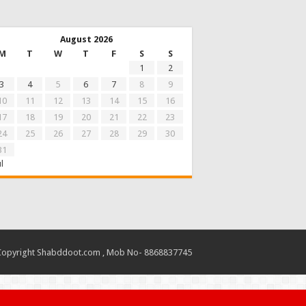
August 2026
M
T
W
T
F
S
S
1
2
3
4
5
6
7
8
9
10
11
12
13
14
15
16
17
18
19
20
21
22
23
24
25
26
27
28
29
30
31
ul
Copyright Shabddoot.com , Mob No- 8868837745