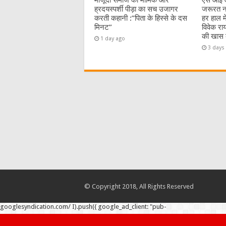
मौजूदा समाज का मार्मिक और
एस आई आ
ह्रदयस्पर्शी पीड़ा का सच उजागर
जरूरत नह
करती कहानी :”पिता के हिस्से के दस
हर हाल म
मिनट”
विवेक रा
की खास ब
1 day ago
3 days
© Copyright 2018, All Rights Reserved
googlesyndication.com/ I).push({ google_ad_client: "pub-