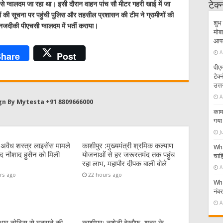
टेक
से ग्वालदम जा रहा था। इसी दौरान वाहन पांच सौ मीटर गहरी खाई में जा
ों की सूचना पर पहुंची पुलिस और तहसील प्रशासन की टीम ने ग्रामीणों की
शुभ 
दीकी पीएचसी ग्वालदम में भर्ती कराया।
मोबा
आपके
A
hare
Post
पीएम
टेक
उत्त
A
gn By Mytesta +91 8809666000
काम 
गया 
J
:अवैध शस्त्र लाइसेंस मामले
काशीपुर :मुख्यमंत्री श्रमिक कल्याण
Wha
पार्षद नौशाद हुसैन को मिली
योजनाओं से हर जरूरतमंद तक पहुंच
चाहि
रहा लाभ, महापौर दीपक बाली बोले
A
rs ago
22 hours ago
Wha
नंब
A