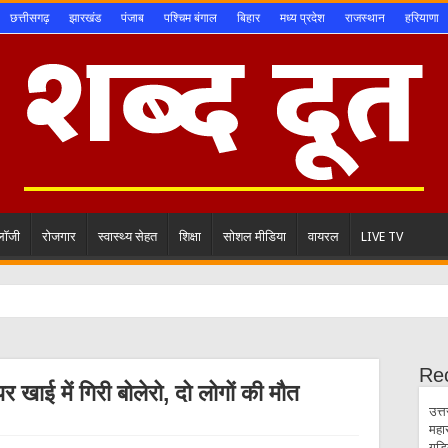
छत्तीसगढ़
झारखंड
पंजाब
पश्चिम बंगाल
बिहार
मध्य प्रदेश
राजस्थान
हरियाणा
ोलॉजी
रोजगार
स्वास्थ्य सेहत
शिक्षा
सोशल मीडिया
वायरल
LIVE TV
Re
र खाई में गिरी बोलेरो, दो लोगों की मौत
उत्त
महा
गुड़