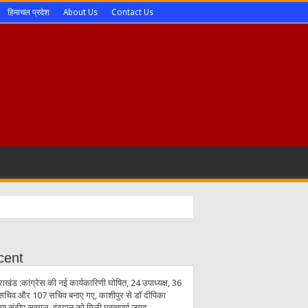
हिमाचल प्रदेश
About Us
Contact Us
cent
राखंड :कांग्रेस की नई कार्यकारिणी घोषित, 24 उपाध्यक्ष, 36
सचिव और 107 सचिव बनाए गए, काशीपुर से डॉ दीपिका
िया,संदीप सहगल, इंदुमान को मिली महत्वपूर्ण जगह