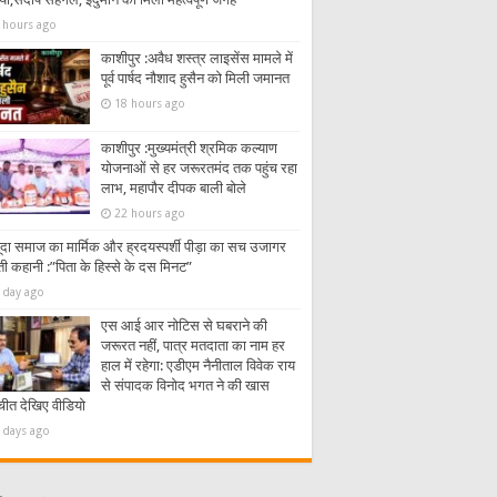
 hours ago
काशीपुर :अवैध शस्त्र लाइसेंस मामले में
पूर्व पार्षद नौशाद हुसैन को मिली जमानत
18 hours ago
काशीपुर :मुख्यमंत्री श्रमिक कल्याण
योजनाओं से हर जरूरतमंद तक पहुंच रहा
लाभ, महापौर दीपक बाली बोले
22 hours ago
ूदा समाज का मार्मिक और ह्रदयस्पर्शी पीड़ा का सच उजागर
ी कहानी :”पिता के हिस्से के दस मिनट”
 day ago
एस आई आर नोटिस से घबराने की
जरूरत नहीं, पात्र मतदाता का नाम हर
हाल में रहेगा: एडीएम नैनीताल विवेक राय
से संपादक विनोद भगत ने की खास
चीत देखिए वीडियो
 days ago