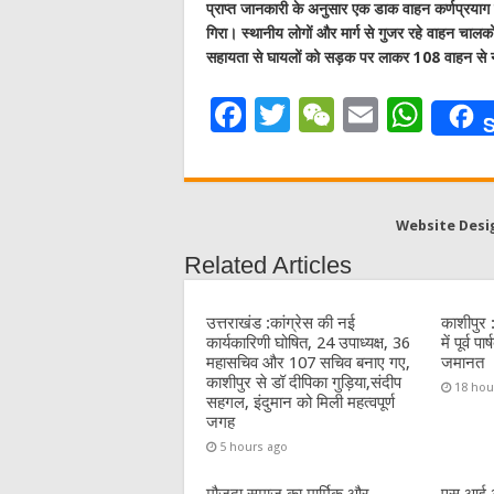
प्राप्त जानकारी के अनुसार एक डाक वाहन कर्णप्रयाग 
गिरा। स्थानीय लोगों और मार्ग से गुजर रहे वाहन चालक
सहायता से घायलों को सड़क पर लाकर 108 वाहन से नज
F
T
W
E
W
S
a
w
e
m
h
c
it
C
ai
at
e
te
h
l
s
Website Desi
b
r
at
A
Related Articles
o
p
o
p
उत्तराखंड :कांग्रेस की नई
काशीपुर 
कार्यकारिणी घोषित, 24 उपाध्यक्ष, 36
में पूर्व 
k
महासचिव और 107 सचिव बनाए गए,
जमानत
काशीपुर से डॉ दीपिका गुड़िया,संदीप
18 hou
सहगल, इंदुमान को मिली महत्वपूर्ण
जगह
5 hours ago