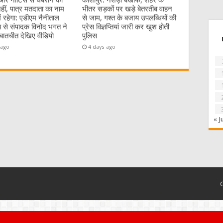
र नोटिस से घबराने की
काशीपुर: नशेड़ी बेखौफ, शहर के
ीं, पात्र मतदाता का नाम
भीतर सड़कों पर खड़े बेतरतीब वाहन
ें रहेगा: एडीएम नैनीताल
से जाम, गश्त के बजाय उपलब्धियों की
य से संपादक विनोद भगत ने
प्रेस विज्ञप्तियां जारी कर खुश होती
ातचीत देखिए वीडियो
पुलिस
 ago
4 days ago
« J