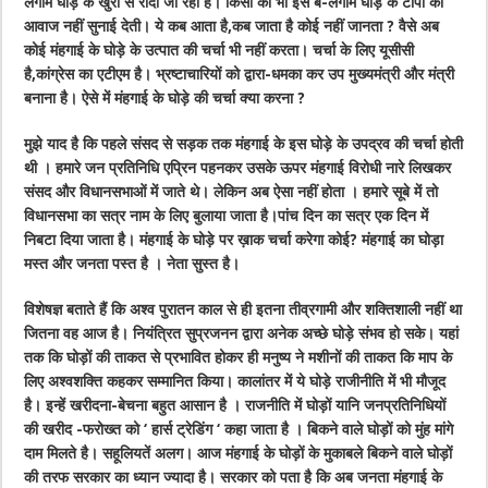
लगाम घोड़े के खुरों से रोंदी जा रही है। किसी को भी इस बे-लगाम घोड़े के टापों की
आवाज नहीं सुनाई देती। ये कब आता है,कब जाता है कोई नहीं जानता ? वैसे अब
कोई मंहगाई के घोड़े के उत्पात की चर्चा भी नहीं करता। चर्चा के लिए यूसीसी
है,कांग्रेस का एटीएम है। भ्रष्टाचारियों को द्वारा-धमका कर उप मुख्यमंत्री और मंत्री
बनाना है। ऐसे में मंहगाई के घोड़े की चर्चा क्या करना ?
मुझे याद है कि पहले संसद से सड़क तक मंहगाई के इस घोड़े के उपद्रव की चर्चा होती
थी । हमारे जन प्रतिनिधि एप्रिन पहनकर उसके ऊपर मंहगाई विरोधी नारे लिखकर
संसद और विधानसभाओं में जाते थे। लेकिन अब ऐसा नहीं होता । हमारे सूबे में तो
विधानसभा का सत्र नाम के लिए बुलाया जाता है।पांच दिन का सत्र एक दिन में
निबटा दिया जाता है। मंहगाई के घोड़े पर ख़ाक चर्चा करेगा कोई? मंहगाई का घोड़ा
मस्त और जनता पस्त है । नेता सुस्त है।
विशेषज्ञ बताते हैं कि अश्व पुरातन काल से ही इतना तीव्रगामी और शक्तिशाली नहीं था
जितना वह आज है। नियंत्रित सुप्रजनन द्वारा अनेक अच्छे घोड़े संभव हो सके। यहां
तक कि घोड़ों की ताकत से प्रभावित होकर ही मनुष्य ने मशीनों की ताकत कि माप के
लिए अश्वशक्ति कहकर सम्मानित किया। कालांतर में ये घोड़े राजीनीति में भी मौजूद
है। इन्हें खरीदना-बेचना बहुत आसान है । राजनीति में घोड़ों यानि जनप्रतिनिधियों
की खरीद -फरोख्त को ‘ हार्स ट्रेडिंग ‘ कहा जाता है । बिकने वाले घोड़ों को मुंह मांगे
दाम मिलते है। सहूलियतें अलग। आज मंहगाई के घोड़ों के मुकाबले बिकने वाले घोड़ों
की तरफ सरकार का ध्यान ज्यादा है। सरकार को पता है कि अब जनता मंहगाई के