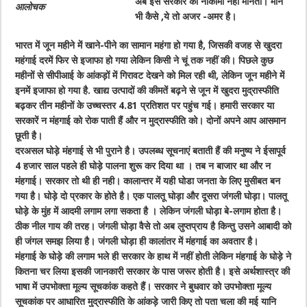
अब इसे सरकार की नाकामी नहीं मानता। माने
आलोचक
भी कैसे ,ये तो अजर -अमर है।
भारत में जून महीने में खाने-पीने का सामान महंगा हो गया है, जिसकी वजह से खुदरा
महंगाई दरमें फिर से इजाफा हो गया लेकिन किसी ने चूं तक नहीं की। पिछले कुछ
महीनों से सीपीआई के आंकड़ों में गिरावट देखने को मिल रही थी, लेकिन जून महीने में
इनमें इजाफा हो गया है. खाद्य उत्पादों की कीमतें बढ़ने से जून में खुदरा मुद्रास्फीति
बढ़कर तीन महीनों के उच्चस्तर 4.81 प्रतिशत पर पहुंच गई। हमारी सरकार या
सरकारें न मंहगाई को रोक पाती हैं और न मुद्रास्फीति को। दोनों अपने आप आसमान
छूती है।
दरअसल घोड़े मंहगाई से भी पुराने है। उपलब्ध सूचनाएं बताती हैं की मनुष्य ने ईसापूर्व
4 हजार साल पहले ही घोड़े पालना शुरू कर दिया था । तब न बाजार था और न
मंहगाई। सरकार तो थी ही नही। कालान्तर में यही घोडा जनता के लिए मुसीबत बन
गया है। घोड़े दो प्रकार के होते है। एक पालतू घोड़ा और दूसरा जंगली घोड़ा। पालतू
घोड़े के मुंह में आदमी लगाम लगा सकता है । लेकिन जंगली घोड़ा बे-लगाम होता है।
ठीक नील गाय की तरह। जंगली घोड़ा वैसे तो अब लुप्तप्राय है किन्तु उसने आबादी को
ही जंगल समझ लिया है। जंगली घोड़ा ही कालांतर में मंहगाई का अवतार है।
मंहगाई के घोड़े की लगाम भले ही सरकार के हाथ में नहीं होती लेकिन मंहगाई के घोड़े ने
कितना चर लिया इसकी जानकारी सरकार के पास जरूर होती है। इसे अर्थशास्त्र की
भाषा में उपभोक्ता मूल्य सूचकांक कहते हैं। सरकार ने बुधवार को उपभोक्ता मूल्य
सूचकांक पर आधारित मुद्रास्फीति के आंकड़े जारी किए तो पता चला की मई यानि