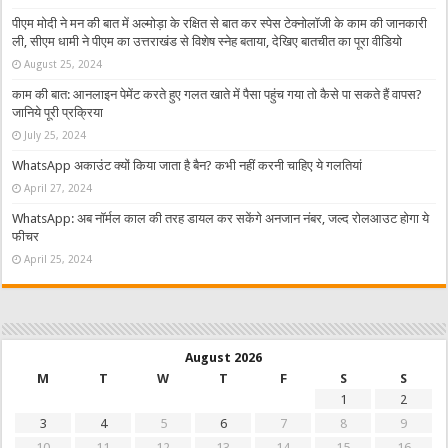
पीएम मोदी ने मन की बात में अल्मोड़ा के रक्षित से बात कर स्पेस टेक्नोलॉजी के काम की जानकारी
ली, सीएम धामी ने पीएम का उत्तराखंड से विशेष स्नेह बताया, देखिए बातचीत का पूरा वीडियो
August 25, 2024
काम की बात: आनलाइन पेमेंट करते हुए गलत खाते में पैसा पहुंच गया तो कैसे पा सकते हैं वापस?
जानिये पूरी प्रक्रिया
July 25, 2024
WhatsApp अकाउंट क्यों किया जाता है बैन? कभी नहीं करनी चाहिए ये गलतियां
April 27, 2024
WhatsApp: अब नॉर्मल काल की तरह डायल कर सकेंगे अनजान नंबर, जल्द रोलआउट होगा ये
फीचर
April 25, 2024
August 2026
M
T
W
T
F
S
S
1
2
3
4
5
6
7
8
9
10
11
12
13
14
15
16