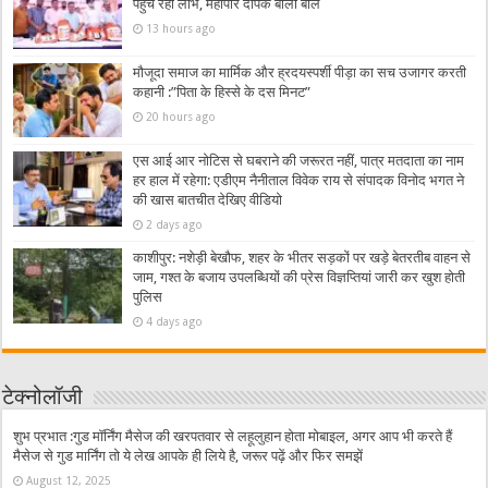
पहुंच रहा लाभ, महापौर दीपक बाली बोले
13 hours ago
मौजूदा समाज का मार्मिक और ह्रदयस्पर्शी पीड़ा का सच उजागर करती
कहानी :”पिता के हिस्से के दस मिनट”
20 hours ago
एस आई आर नोटिस से घबराने की जरूरत नहीं, पात्र मतदाता का नाम
हर हाल में रहेगा: एडीएम नैनीताल विवेक राय से संपादक विनोद भगत ने
की खास बातचीत देखिए वीडियो
2 days ago
काशीपुर: नशेड़ी बेखौफ, शहर के भीतर सड़कों पर खड़े बेतरतीब वाहन से
जाम, गश्त के बजाय उपलब्धियों की प्रेस विज्ञप्तियां जारी कर खुश होती
पुलिस
4 days ago
टेक्नोलॉजी
शुभ प्रभात :गुड मॉर्निंग मैसेज की खरपतवार से लहूलुहान होता मोबाइल, अगर आप भी करते हैं
मैसेज से गुड मार्निंग तो ये लेख आपके ही लिये है, जरूर पढ़ें और फिर समझें
August 12, 2025