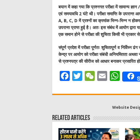
बयान में कहा गया कि प्रश्नगत परीक्षा में सामान्य ज्ञा
एवं समयावधि 2 घंटे थी। परीक्षा समाप्ति के उपरान्त आ
A, B, C, D में प्रश्नों का क्रमांक भिन्न-भिन्न न हो
उपरान्त प्राप्त हुई है। अतः इस संबंध में आयोग द्वारा य
एक समान होने से परीक्षा की शुचिता किसी भी प्रकार से 
संपूर्ण प्रदेश में परीक्षा पूर्णतः शुचितापूर्ण व निर्विघ्न ढं
केन्द्र पर आयोग को परीक्षा संबंधी अनियमितता अथवा नकल
से प्रश्नपत्र की सीरीज को आधार बनाकर प्रसारित हो र
F
T
W
E
W
S
a
w
e
m
h
c
it
C
ai
at
e
te
h
l
s
Website Desi
b
r
at
A
Related Articles
o
p
o
p