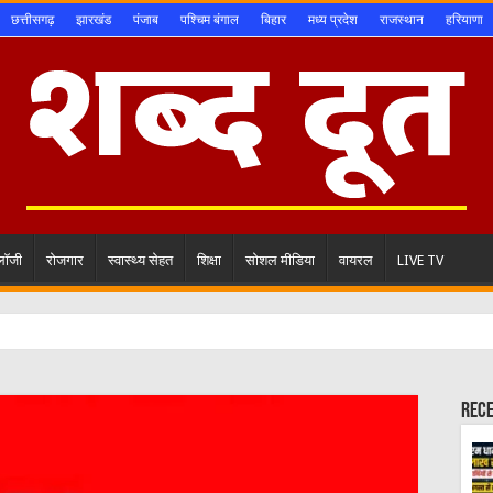
छत्तीसगढ़
झारखंड
पंजाब
पश्चिम बंगाल
बिहार
मध्य प्रदेश
राजस्थान
हरियाणा
ोलॉजी
रोजगार
स्वास्थ्य सेहत
शिक्षा
सोशल मीडिया
वायरल
LIVE TV
Rec