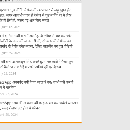
्नोलॉजी
प्रभात :गुड मॉर्निंग मैसेज की खरपतवार से लहूलुहान होता
इल, अगर आप भी करते हैं मैसेज से गुड मार्निंग तो ये लेख
 ही लिये है, जरूर पढ़ें और फिर समझें
ugust 12, 2025
 मोदी ने मन की बात में अल्मोड़ा के रक्षित से बात कर स्पेस
्नोलॉजी के काम की जानकारी ली, सीएम धामी ने पीएम का
राखंड से विशेष स्नेह बताया, देखिए बातचीत का पूरा वीडियो
ugust 25, 2024
की बात: आनलाइन पेमेंट करते हुए गलत खाते में पैसा पहुंच
तो कैसे पा सकते हैं वापस? जानिये पूरी प्रक्रिया
uly 25, 2024
tsApp अकाउंट क्यों किया जाता है बैन? कभी नहीं करनी
ए ये गलतियां
pril 27, 2024
tsApp: अब नॉर्मल काल की तरह डायल कर सकेंगे अनजान
र, जल्द रोलआउट होगा ये फीचर
pril 25, 2024