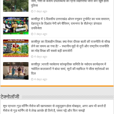
जाम, गश्त के बजाय उपलब्धियों की प्रेस विज्ञप्तियां जारी कर खुश होती
पुलिस
3 days ago
काशीपुर में 5 दिवसीय उत्तराखंड ओपन स्नूकर टूर्नामेंट का भव्य समापन,
देहरादून के दिक्षांत नेगी बने चैंपियन, रामनगर के शैलेन्द्र डंगवाल
उपविजेता
3 days ago
काशीपुर का दिशाहीन विपक्ष: क्या मेयर दीपक बाली की राजनीति से सीख
लेने का समय आ गया है? – स्थानीय मुद्दों से दूरी और राष्ट्रीय राजनीति
का मोह विपक्ष की सबसे बड़ी कमजोरी
4 days ago
काशीपुर :भारती नवचेतना सांस्कृतिक समिति के नवोदय कार्यक्रम में
नवोदित कलाकारों ने बांधा समां, सुरों की महफिल ने जीता श्रोताओं का
दिल
4 days ago
टेक्नोलॉजी
शुभ प्रभात :गुड मॉर्निंग मैसेज की खरपतवार से लहूलुहान होता मोबाइल, अगर आप भी करते हैं
मैसेज से गुड मार्निंग तो ये लेख आपके ही लिये है, जरूर पढ़ें और फिर समझें