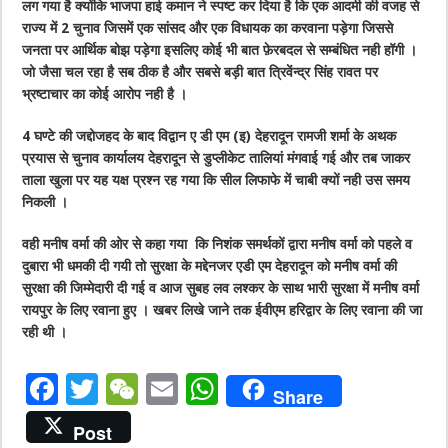
लग गया है क्योंकि भाजपा हाई कमान ने स्पष्ट कर दिया है कि एक आदमी की वजह से
राज्य में 2 चुनाव जिसमें एक सांसद और एक विधायक का करवाना पड़ेगा जिससे
जनता पर आर्थिक बोझ पड़ेगा इसलिए कोई भी बात फ़ेरबदल से सम्बंधित नही हॉगी ।
जो जैसा चल रहा है सब ठीक है और सबसे बड़ी बात त्रिवेंन्द्र सिंह रावत पर
भ्रष्टाचार का कोई आरोप नही है ।
4 घण्टे की जद्दोजहद के बाद विद्वान ए डी एम (इ) देहरादून रामजी शर्मा के अथक
प्रयास से चुनाव कार्यालय देहरादून से डुप्लीकेट तालियां मंगवाई गई और तब जाकर
ताला खुला पर यह यक्ष प्रश्न रह गया कि सील लिफाफे में चाबी क्यों नही उस समय
निकली ।
वही मनीष वर्मा की ओर से कहा गया कि निशंक समर्थकों द्वारा मनीष वर्मा को पहले व
दुबारा भी धमकी दी गयी तो सुरक्षा के मद्देनजर एडी एम देहरादून को मनीष वर्मा की
सुरक्षा की जिम्मेदारी दी गई व आज सुबह लव लश्कर के साथ भारी सुरक्षा में मनीष वर्मा
रायपुर के लिए रवाना हुए । खबर लिखे जाने तक ईवीएम हरिद्वार के लिए रवाना की जा
रही थी ।
F
T
W
E
W
Share
a
w
e
m
h
Post