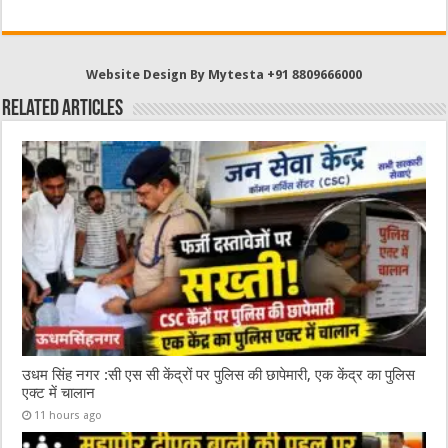
c
it
C
ai
at
e
te
h
l
s
b
r
at
A
Website Design By Mytesta +91 8809666000
o
p
Related Articles
o
p
k
उधम सिंह नगर :सी एस सी केंद्रों पर पुलिस की छापेमारी, एक केंद्र का पुलिस
एक्ट में चालान
11 hours ago