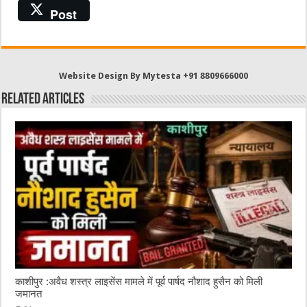
a
w
e
m
h
Post
c
it
C
ai
at
e
te
h
l
s
b
r
at
A
Website Design By Mytesta +91 8809666000
o
p
Related Articles
o
p
k
काशीपुर :अवैध शस्त्र लाइसेंस मामले में पूर्व पार्षद नौशाद हुसैन को मिली
जमानत