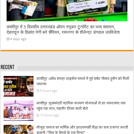
काशीपुर में 5 दिवसीय उत्तराखंड ओपन स्नूकर टूर्नामेंट का भव्य समापन,
देहरादून के दिक्षांत नेगी बने चैंपियन, रामनगर के शैलेन्द्र डंगवाल उपविजेता
4 days ago
Recent
काशीपुर :अवैध शस्त्र लाइसेंस मामले में पूर्व पार्षद नौशाद हुसैन को मिली
जमानत
9 hours ago
काशीपुर :मुख्यमंत्री श्रमिक कल्याण योजनाओं से हर जरूरतमंद तक
पहुंच रहा लाभ, महापौर दीपक बाली बोले
13 hours ago
मौजूदा समाज का मार्मिक और ह्रदयस्पर्शी पीड़ा का सच उजागर करती
कहानी :”पिता के हिस्से के दस मिनट”