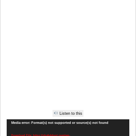
Listen to this
Video
Media error: Format(s) not supported or source(s) not found
Player
Download File: https://shabddoot.com/wp-