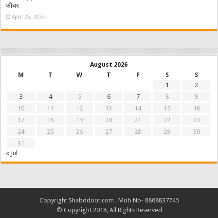
फीचर
April 25, 2024
August 2026
M
T
W
T
F
S
S
1
2
3
4
5
6
7
8
9
10
11
12
13
14
15
16
17
18
19
20
21
22
23
24
25
26
27
28
29
30
31
« Jul
Copyright Shabddoot.com , Mob No- 8868837745
© Copyright 2018, All Rights Reserved