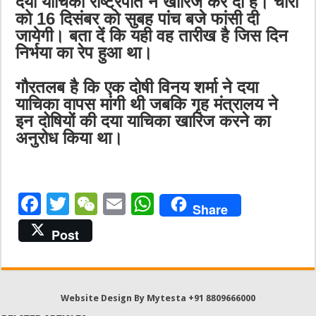
दया याचिका राष्ट्रपति ने खारिज कर दी है। चारों
को 16 दिसंबर को सुबह पांच बजे फांसी दी
जायेगी। बता दें कि यही वह तारीख है जिस दिन
निर्भया का रेप हुआ था।
गौरतलब है कि एक दोषी विनय शर्मा ने दया
याचिका वापस मांगी थी जबकि गृह मंत्रालय ने
इन दोषियों की दया याचिका खारिज करने का
अनुरोध किया था।
F
T
W
E
W
Share
a
w
e
m
h
Post
c
it
C
ai
at
e
te
h
l
s
b
r
at
A
Website Design By Mytesta +91 8809666000