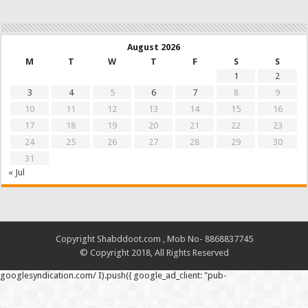
August 2026
M
T
W
T
F
S
S
1
2
3
4
5
6
7
8
9
10
11
12
13
14
15
16
17
18
19
20
21
22
23
24
25
26
27
28
29
30
31
« Jul
Copyright Shabddoot.com , Mob No- 8868837745
© Copyright 2018, All Rights Reserved
googlesyndication.com/ I).push({ google_ad_client: "pub-