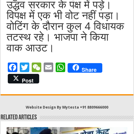
उद्धव सरकार के पक्ष में पड़े।
विपक्ष में एक भी वोट नहीं पड़ा।
वोटिंग के दौरान कुल 4 विधायक
तटस्थ रहे। भाजपा ने किया
वाक आउट।
F
T
W
E
W
Share
a
w
e
m
h
Post
c
it
C
ai
at
e
te
h
l
s
b
r
at
A
Website Design By Mytesta +91 8809666000
o
p
Related Articles
o
p