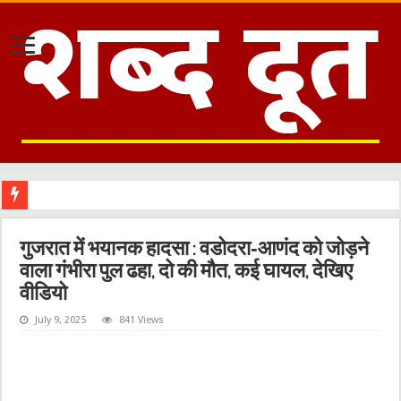
मौजूदा समा
गुजरात में भयानक हादसा : वडोदरा‑आणंद को जोड़ने
वाला गंभीरा पुल ढहा, दो की मौत, कई घायल, देखिए
वीडियो
July 9, 2025
841 Views