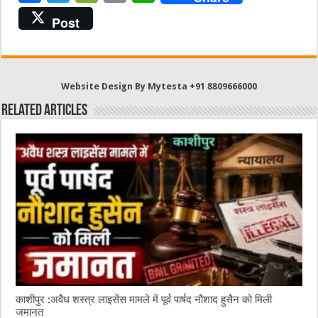
a
w
e
m
h
Post
c
it
C
ai
at
e
te
h
l
s
b
r
at
A
Website Design By Mytesta +91 8809666000
o
p
Related Articles
o
p
k
काशीपुर :अवैध शस्त्र लाइसेंस मामले में पूर्व पार्षद नौशाद हुसैन को मिली
जमानत