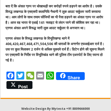
बता दें कि अंसल ग्रुप पर धोखाधड़ी कर करोड़ों रुपये हड़पने का आरोप है। उसके
विरुद्ध लखनऊ के एसएसपी कलानिधि नैथानी ने लुक आउट सर्कुलर जारी करवाया
था। आम लोगों के साथ तमाम फौजियों का भी पैसा हड़पने का अंसल ग्रुप पर आरोप
है। आज वह भारत से एआई 161 फ्लाइट से लंदन जाने की कोशिश कर रहा था।
प्रणव अंसल अपने विरूद्ध जारी लुक आउट सर्कुलर से अनजान था।
प्रणव अंसल के विरूद्ध लखनऊ के विभूतिखण्ड थाने में
406,420,467,468,471,504,506 की धाराओं के अन्तर्गत एफआईआर दर्ज है।
उस पर कुल मिलाकर 2 दर्जन से अधिक मुकदमे दर्ज हैं। डिटेन होने की सूचना मिलने
पर एसएसपी के निर्देश पर विभूतिखंड थाने की पुलिस टीम एअरपोर्ट के लिए रवाना हो
गई है।
F
T
W
E
W
Share
a
w
e
m
h
Post
c
it
C
ai
at
e
te
h
l
s
b
r
at
A
Website Design By Mytesta +91 8809666000