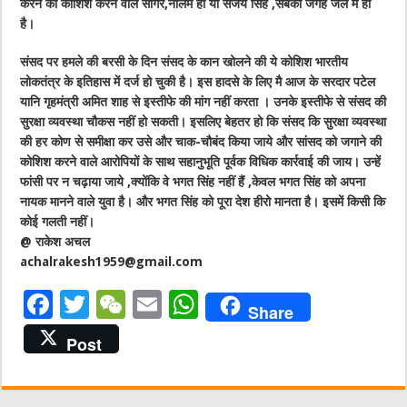
करने की कोशिश करने वाले सागर,नीलम हों या संजय सिंह ,सबकी जगह जेल में ही
है।
संसद पर हमले की बरसी के दिन संसद के कान खोलने की ये कोशिश भारतीय
लोकतंत्र के इतिहास में दर्ज हो चुकी है। इस हादसे के लिए मै आज के सरदार पटेल
यानि गृहमंत्री अमित शाह से इस्तीफे की मांग नहीं करता । उनके इस्तीफे से संसद की
सुरक्षा व्यवस्था चौकस नहीं हो सकती। इसलिए बेहतर हो कि संसद कि सुरक्षा व्यवस्था
की हर कोण से समीक्षा कर उसे और चाक-चौबंद किया जाये और सांसद को जगाने की
कोशिश करने वाले आरोपियों के साथ सहानुभूति पूर्वक विधिक कार्रवाई की जाय। उन्हें
फांसी पर न चढ़ाया जाये ,क्योंकि वे भगत सिंह नहीं हैं ,केवल भगत सिंह को अपना
नायक मानने वाले युवा है। और भगत सिंह को पूरा देश हीरो मानता है। इसमें किसी कि
कोई गलती नहीं।
@ राकेश अचल
achalrakesh1959@gmail.com
F
T
W
E
W
Share
a
w
e
m
h
Post
c
it
C
ai
at
e
te
h
l
s