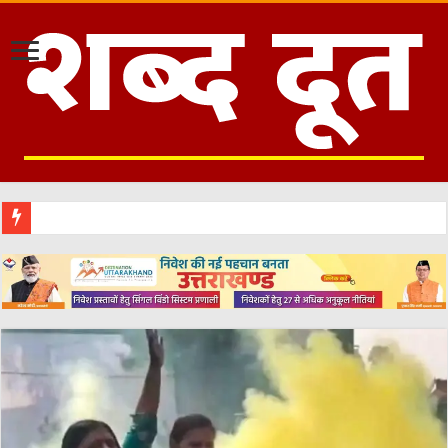
हरिद्वार :क