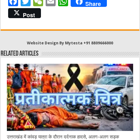
F
T
W
E
W
Share
a
w
e
m
h
Post
c
it
C
ai
at
e
te
h
l
s
b
r
at
A
Website Design By Mytesta +91 8809666000
o
p
Related Articles
o
p
k
उत्तराखंड में कांवड़ यात्रा के दौरान दर्दनाक हादसे, अलग-अलग सड़क