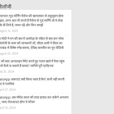
्नोलॉजी
प्रभात :गुड मॉर्निंग मैसेज की खरपतवार से लहूलुहान होता
इल, अगर आप भी करते हैं मैसेज से गुड मार्निंग तो ये लेख
 ही लिये है, जरूर पढ़ें और फिर समझें
ugust 12, 2025
 मोदी ने मन की बात में अल्मोड़ा के रक्षित से बात कर स्पेस
्नोलॉजी के काम की जानकारी ली, सीएम धामी ने पीएम का
राखंड से विशेष स्नेह बताया, देखिए बातचीत का पूरा वीडियो
ugust 25, 2024
की बात: आनलाइन पेमेंट करते हुए गलत खाते में पैसा पहुंच
तो कैसे पा सकते हैं वापस? जानिये पूरी प्रक्रिया
uly 25, 2024
tsApp अकाउंट क्यों किया जाता है बैन? कभी नहीं करनी
ए ये गलतियां
pril 27, 2024
tsApp: अब नॉर्मल काल की तरह डायल कर सकेंगे अनजान
र, जल्द रोलआउट होगा ये फीचर
pril 25, 2024