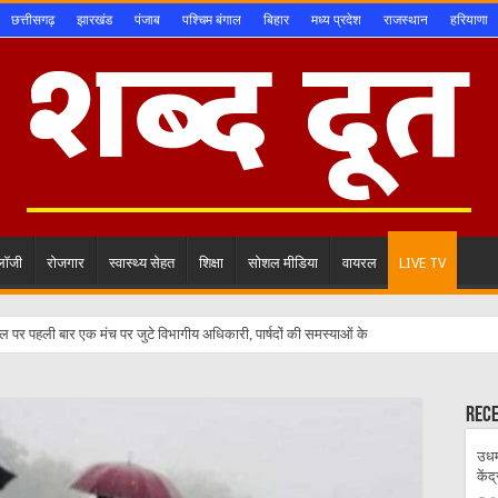
छत्तीसगढ़
झारखंड
पंजाब
पश्चिम बंगाल
बिहार
मध्य प्रदेश
राजस्थान
हरियाणा
ोलॉजी
रोजगार
स्वास्थ्य सेहत
शिक्षा
सोशल मीडिया
वायरल
LIVE TV
Rec
उधम
केंद