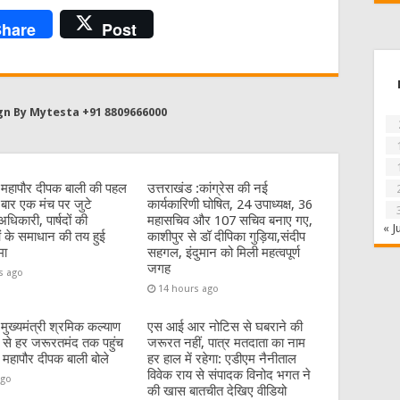
hare
Post
gn By Mytesta +91 8809666000
:महापौर दीपक बाली की पहल
उत्तराखंड :कांग्रेस की नई
बार एक मंच पर जुटे
कार्यकारिणी घोषित, 24 उपाध्यक्ष, 36
धिकारी, पार्षदों की
महासचिव और 107 सचिव बनाए गए,
« J
 के समाधान की तय हुई
काशीपुर से डॉ दीपिका गुड़िया,संदीप
मा
सहगल, इंदुमान को मिली महत्वपूर्ण
जगह
s ago
14 hours ago
:मुख्यमंत्री श्रमिक कल्याण
एस आई आर नोटिस से घबराने की
से हर जरूरतमंद तक पहुंच
जरूरत नहीं, पात्र मतदाता का नाम
 महापौर दीपक बाली बोले
हर हाल में रहेगा: एडीएम नैनीताल
विवेक राय से संपादक विनोद भगत ने
ago
की खास बातचीत देखिए वीडियो