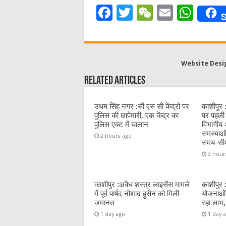
F
T
W
E
W
S
a
w
e
m
h
c
it
C
ai
at
e
te
h
l
s
Website Desi
b
r
at
A
Related Articles
o
p
o
p
उधम सिंह नगर :सी एस सी केंद्रों पर
काशीपुर 
पुलिस की छापेमारी, एक केंद्र का
पर पहली 
k
पुलिस एक्ट में चालान
विभागीय अ
समस्याओं
2 hours ago
समय-सी
3 hour
काशीपुर :अवैध शस्त्र लाइसेंस मामले
काशीपुर 
में पूर्व पार्षद नौशाद हुसैन को मिली
योजनाओं 
जमानत
रहा लाभ,
1 day ago
1 day 