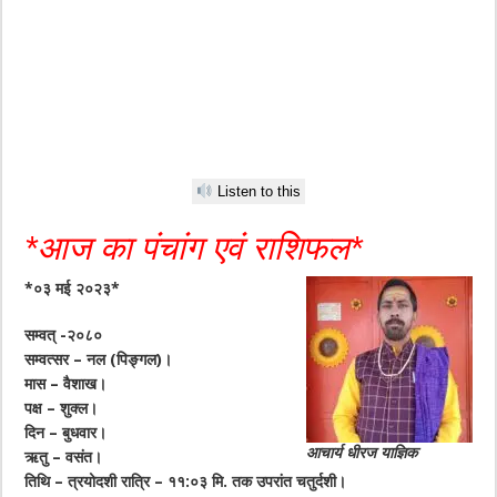
Listen to this
*आज का पंचांग एवं राशिफल*
*०३ मई २०२३*
सम्वत् -२०८०
सम्वत्सर – नल (पिङ्गल)।
मास – वैशाख।
पक्ष – शुक्ल।
दिन – बुधवार।
आचार्य धीरज याज्ञिक
ऋतु – वसंत।
तिथि – त्रयोदशी रात्रि – ११:०३ मि. तक उपरांत चतुर्दशी।