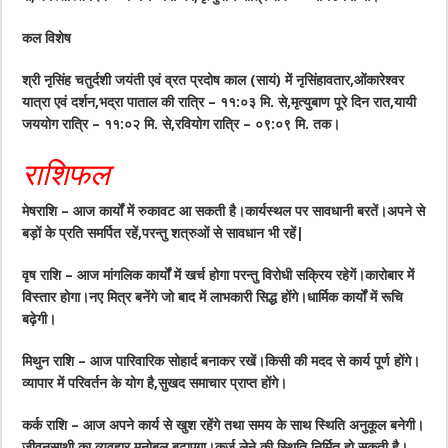
कल विशेष
श्री नृसिंह चतुर्दशी जयंती एवं व्रत प्रदोष काल (सायं) में नृसिंहावतार,ओंकारेश्वर
यात्रा एवं दर्शन,भद्रा पाताल की रात्रि – ११:०३ मि. से,मृत्युबाण पूरे दिन रात,यायी
जययोग रात्रि – ११:०२ मि. से,रवियोग रात्रि – ०९:०९ मि. तक।
राशिफल
मेषराशि – आज कार्यों में रुकावट आ सकती है।कार्यस्थल पर सावधानी बरतें।अपने से
बड़ों के प्रति समर्पित रहें,परन्तु शत्रुओं से सावधान भी रहें|
वृष राशि – आज मांगलिक कार्यों में खर्च होगा परन्तु विरोधी सक्रिय रहेगें।कारोबार में
विस्तार होगा।नए मित्र बनेंगे जो बाद में लाभकारी सिद्ध होंगे।धार्मिक कार्यों में रूचि
बढ़ेगी।
मिथुन राशि – आज पारिवारिक सोहार्द बनाकर रखें।किसी की मदद से कार्य पूर्ण होंगे।
व्यापार में परिवर्तन के योग है,सुखद समाचार प्राप्त होंगे।
कर्क राशि – आज अपने कार्य से खुश रहेंगे तथा समय के साथ स्थिति अनुकूल बनेगी।
जीवनसाथी का व्यवहार मनोबल बढ़ाएगा।कर्ज लेने की स्थिति निर्मित हो सकती है।