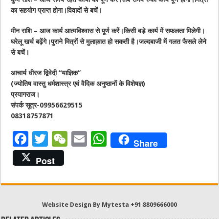
का सहयोग प्राप्त होगा।विवादों से बचें।
मीन राशि – आज कार्य आत्मविश्वास से पूर्ण करें।किसी बडे़ कार्य में सफलता मिलेगी।
घरेलू खर्च बढ़ेंगे।पुराने मित्रों से मुलाक़ात हो सकती है।जल्दबाजी में गलत फैसले लेने
से बचें।
आचार्य धीरज द्विवेदी “याज्ञिक”
(ज्योतिष वास्तु धर्मशास्त्र एवं वैदिक अनुष्ठानों के विशेषज्ञ)
प्रयागराज।
संपर्क सूत्र-09956629515
08318757871
F
T
W
E
W
Share
a
w
e
m
h
Post
c
it
C
ai
at
e
te
h
l
s
b
r
at
A
Website Design By Mytesta +91 8809666000
o
p