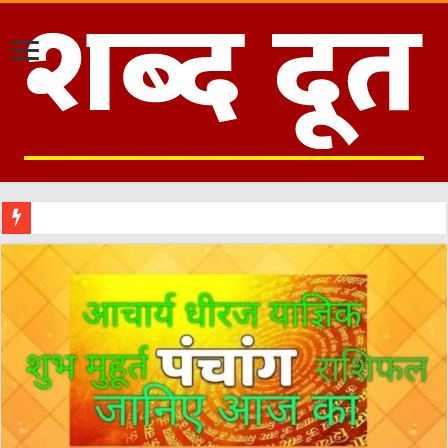
हरिद्वार :कांवड़