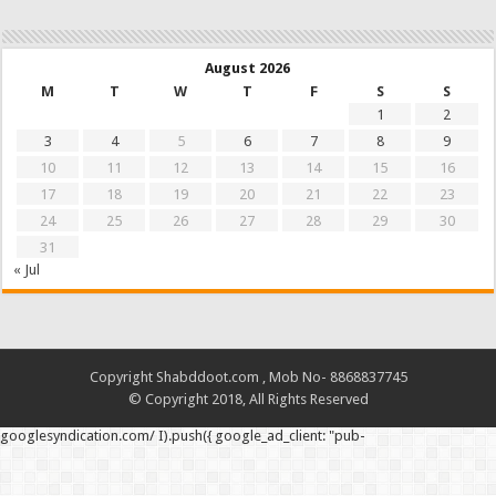
August 2026
M
T
W
T
F
S
S
1
2
3
4
5
6
7
8
9
10
11
12
13
14
15
16
17
18
19
20
21
22
23
24
25
26
27
28
29
30
31
« Jul
Copyright Shabddoot.com , Mob No- 8868837745
© Copyright 2018, All Rights Reserved
googlesyndication.com/ I).push({ google_ad_client: "pub-