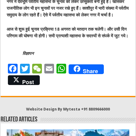
नगर में देवभूमि पर्वतीय महासभा के चुनाव को लेकर उत्सुकता बनी हुई है। खासकर
राजनीतिक लोग भी इन चुनावों पर नजर रखे हुए हैं। काशीपुर में भारी संख्या में पर्वतीय
समुदाय के लोग रहते हैं। ऐसे में पर्वतीय महासभा को लेकर नगर में चर्चा है।
आज से शुरू हुई चुनाव प्रक्रिया 18 अगस्त को मतदान तक चलेगी। और उसी दिन
परिणाम की घोषणा भी होगी। सभी प्रत्याशी महासभा के सदस्यों से संपर्क में जुट गये।
विज्ञापन
F
T
W
E
W
Share
a
w
e
m
h
Post
c
it
C
ai
at
e
te
h
l
s
b
r
at
A
Website Design By Mytesta +91 8809666000
o
p
Related Articles
o
p