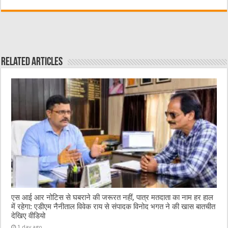
e
te
h
l
s
b
r
at
A
o
p
o
p
Related Articles
k
एस आई आर नोटिस से घबराने की जरूरत नहीं, पात्र मतदाता का नाम हर हाल
में रहेगा: एडीएम नैनीताल विवेक राय से संपादक विनोद भगत ने की खास बातचीत
देखिए वीडियो
1 day ago